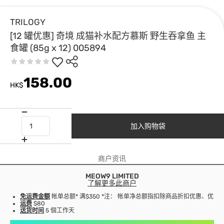
TRILOGY
[12 罐优惠] 奇境 成猫补水配方慕斯 野生吞拿鱼 主
食罐 (85g x 12) 005894
158.00
HK$
加入购物袋
商户资讯
MEOW9 LIMITED
了解更多此商户
免运费金额
帐单总额* 满$350 *注： 帐单净总额指扣除商品折扣优惠、优
运费
$80
送货时间
5 個工作天