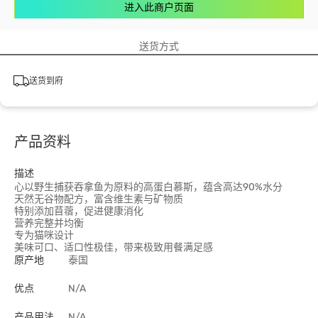
进入此商户页面
送货方式
送货到府
产品资料
描述
心以野生捕获吞拿鱼为原料的高蛋白慕斯，蕴含高达90%水分
天然无谷物配方，富含维生素与矿物质
特别添加苜蓿，促进健康消化
营养完整并均衡
专为猫咪设计
美味可口、适口性极佳，带来极致用餐满足感
原产地
泰国
优点
N/A
产品用法
N/A