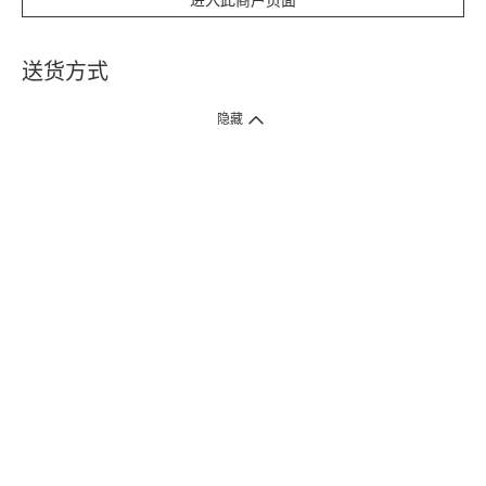
进入此商户页面
送货方式
1. 送货到府（受卫生署条例规管产品除外 ）
隐藏
订单总额淨值满$399免运费（商户直送产品除外），选取「特快送」并于早
上9点至下午7点下单，最快30分钟内送到​。
2. 门店取货（商户直送产品除外）
超过160间门市满$50免费店取，选取「特快门店取货」最快30分钟可取货。
3. 顺丰智能柜（受卫生署条例规管或商户直送产品除外）
买满$250免费顺丰智能柜自提点自取，服务范围包括香港岛、九龙、新界、
各大小屋邨、屋苑商场等。
4.内地跨境直邮
订单总净值满$500免运费。