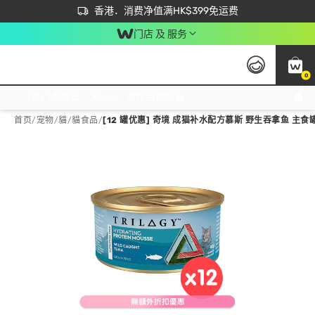
首次APP下单买满$450 输入 NEWAPP 即减$50
立即成为易赏钱会员尽享独家优惠
香港．消费净值满HK$399免运费
门店 及 服务
0
免运费门市取货，满$250 合作自取點自取免运费，净额消费满$399，免费送货上门！
首页
/
宠物
/
貓
/
貓食品
/
[12 罐优惠] 奇境 成猫补水配方慕斯 野生吞拿鱼 主食罐 (8