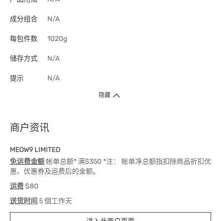
成分组合
N/A
每包件数
1020g
储存方式
N/A
提示
N/A
隐藏
商户资讯
MEOW9 LIMITED
免运费金额
帐单总额* 满$350 *注： 帐单净总额指扣除商品折扣优
惠、优惠券及运费后的金额。
运费
$80
送货时间
5 個工作天