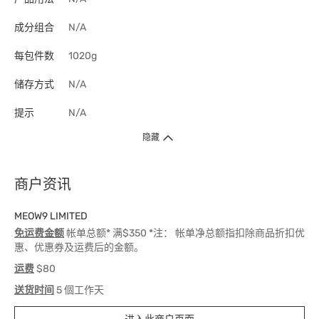
成分组合
N/A
每包件数
1020g
储存方式
N/A
提示
N/A
隐藏
商户资讯
MEOW9 LIMITED
免运费金额
帐单总额* 满$350 *注： 帐单净总额指扣除商品折扣优
惠、优惠券及运费后的金额。
运费
$80
送货时间
5 個工作天