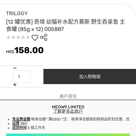
TRILOGY
[12 罐优惠] 奇境 幼猫补水配方慕斯 野生吞拿鱼 主
食罐 (85g x 12) 005887
158.00
HK$
加入购物袋
商户资讯
MEOW9 LIMITED
了解更多此商户
免运费金额
帐单总额* 满$350 *注： 帐单净总额指扣除商品折扣优惠、优
运费
$80
送货时间
5 個工作天