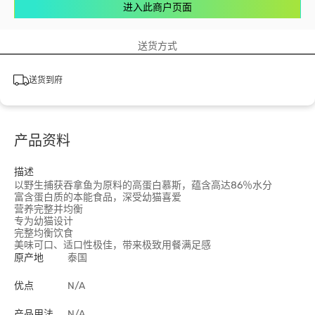
进入此商户页面
送货方式
送货到府
产品资料
描述
以野生捕获吞拿鱼为原料的高蛋白慕斯，蕴含高达86％水分
富含蛋白质的本能食品，深受幼猫喜爱
营养完整并均衡
专为幼猫设计
完整均衡饮食
美味可口、适口性极佳，带来极致用餐满足感
原产地
泰国
优点
N/A
产品用法
N/A