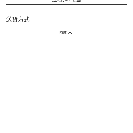
进入此商户页面
送货方式
1. 送货到府（受卫生署条例规管产品除外 ）
隐藏
订单总额淨值满$399免运费（商户直送产品除外），选取「特快送」并于早
上9点至下午7点下单，最快30分钟内送到​。
2. 门店取货（商户直送产品除外）
超过160间门市满$50免费店取，选取「特快门店取货」最快30分钟可取货。
3. 顺丰智能柜（受卫生署条例规管或商户直送产品除外）
买满$250免费顺丰智能柜自提点自取，服务范围包括香港岛、九龙、新界、
各大小屋邨、屋苑商场等。
4.内地跨境直邮
订单总净值满$500免运费。