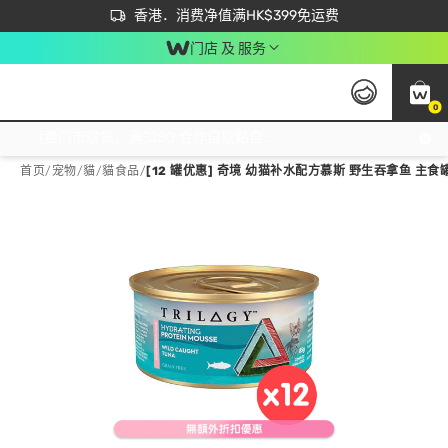
首次APP下单买满$450 输入 NEWAPP 即减$50
立即成为易赏钱会员尽享独家优惠
香港．消费净值满HK$399免运费
门店 及 服务
0
免运费门市取货，满$250 合作自取點自取免运费，净额消费满$399，免费送货上门！
首页
/
宠物
/
貓
/
貓食品
/
[12 罐优惠] 奇境 幼猫补水配方慕斯 野生吞拿鱼 主食罐 (8