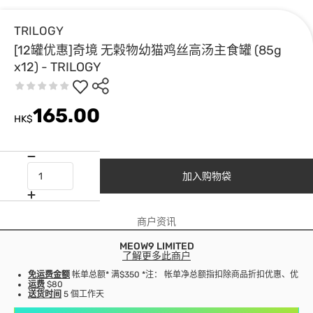
TRILOGY
[12罐优惠]奇境 无榖物幼猫鸡丝高汤主食罐 (85g
x12) - TRILOGY
165.00
HK$
加入购物袋
商户资讯
MEOW9 LIMITED
了解更多此商户
免运费金额
帐单总额* 满$350 *注： 帐单净总额指扣除商品折扣优惠、优
运费
$80
送货时间
5 個工作天