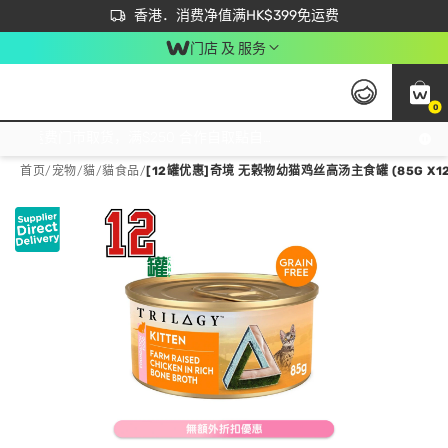
首次APP下单买满$450 输入 NEWAPP 即减$50
立即成为易赏钱会员尽享独家优惠
香港．消费净值满HK$399免运费
门店 及 服务
0
免运费门市取货，满$250 合作自取點自取免运费，净额消费满$399，免费送货上门！
首页
/
宠物
/
貓
/
貓食品
/
[12罐优惠]奇境 无榖物幼猫鸡丝高汤主食罐 (85G X12) 