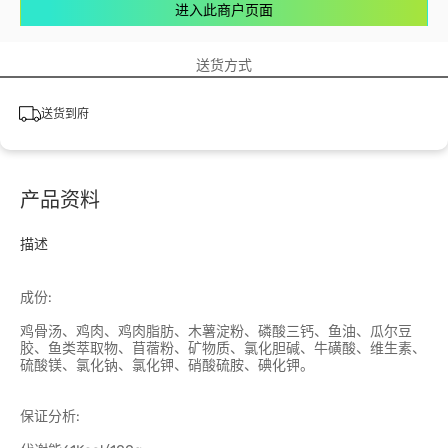
进入此商户页面
送货方式
送货到府
产品资料
描述
成份:
鸡骨汤、鸡肉、鸡肉脂肪、木薯淀粉、磷酸三钙、鱼油、瓜尔豆
胶、鱼类萃取物、苜蓿粉、矿物质、氯化胆碱、牛磺酸、维生素、
硫酸镁、氯化钠、氯化钾、硝酸硫胺、碘化钾。
保证分析: