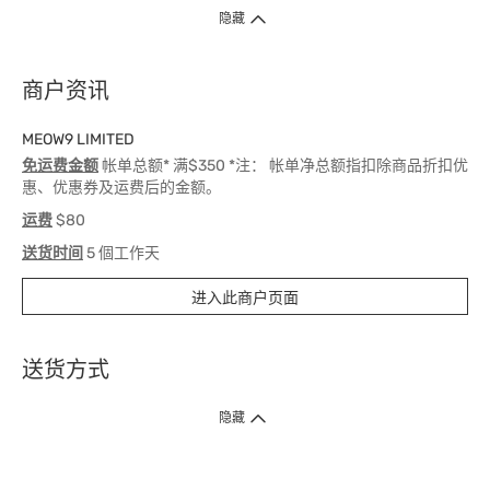
隐藏
商户资讯
MEOW9 LIMITED
免运费金额
帐单总额* 满$350 *注： 帐单净总额指扣除商品折扣优
惠、优惠券及运费后的金额。
运费
$80
送货时间
5 個工作天
进入此商户页面
送货方式
1. 送货到府（受卫生署条例规管产品除外 ）
隐藏
订单总额淨值满$399免运费（商户直送产品除外），选取「特快送」并于早
上9点至下午7点下单，最快30分钟内送到​。
2. 门店取货（商户直送产品除外）