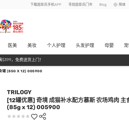
下载屈臣氏手机APP
寻找屈臣氏门市
Blog
简体
医美
美妆
个人护理
头发护理
母嬰
宠
$399，免费送货上门！
(85G X 12) 005900
TRILOGY
[12罐优惠] 奇境 成猫补水配方慕斯 农场鸡肉 主
(85g x 12) 005900