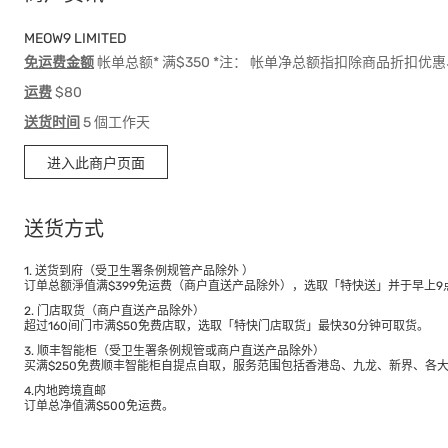
MEOW9 LIMITED
免运费金额
帐单总额* 满$350 *注： 帐单净总额指扣除商品折扣
运费
$80
送货时间
5 個工作天
进入此商户页面
送货方式
1. 送货到府（受卫生署条例规管产品除外 ）
订单总额淨值满$399免运费（商户直送产品除外），选取「特快送」并于早上9点
2. 门店取货（商户直送产品除外）
超过160间门市满$50免费店取，选取「特快门店取货」最快30分钟可取货。
3. 顺丰智能柜（受卫生署条例规管或商户直送产品除外）
买满$250免费顺丰智能柜自提点自取，服务范围包括香港岛、九龙、新界、各
4.内地跨境直邮
订单总净值满$500免运费。