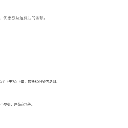
优惠、优惠券及运费后的金额。
至下午7点下单，最快30分钟内送到​。
大小屋邨、屋苑商场等。