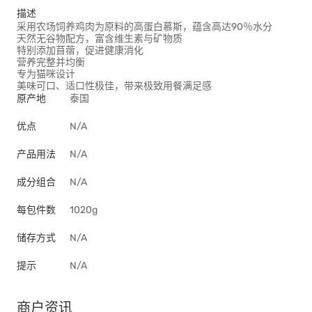
描述
采用农场饲养鸡肉为原料的高蛋白慕斯，蕴含高达90％水分
天然无谷物配方，富含维生素与矿物质
特别添加苜蓿，促进健康消化
营养完整并均衡
专为猫咪设计
美味可口、适口性极佳，带来极致用餐满足感
原产地
泰国
优点
N/A
产品用法
N/A
成分组合
N/A
每包件数
1020g
储存方式
N/A
提示
N/A
商户资讯