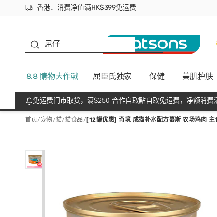
香港．消费净值满HK$399免运费
立即成为易赏钱会员尽享独家优惠
首次APP下单买满$450 输入 NEWAPP 即减$50
生蠔BB
屈仔
8.8 購物大作戰
屈臣氏独家
保健
美肌护肤
免运费门市取货，满$250 合作自取點自取免运费，净额消费满
首页
/
宠物
/
貓
/
貓食品
/
[12罐优惠] 奇境 成猫补水配方慕斯 农场鸡肉 主食罐 