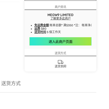
商户资讯
MEOW9 LIMITED
了解更多此商户
免运费金额
帐单总额* 满$350 *注： 帐单净总额指扣
运费
$80
送货时间
5 個工作天
进入此商户页面
送货方式
送货到府
送货方式