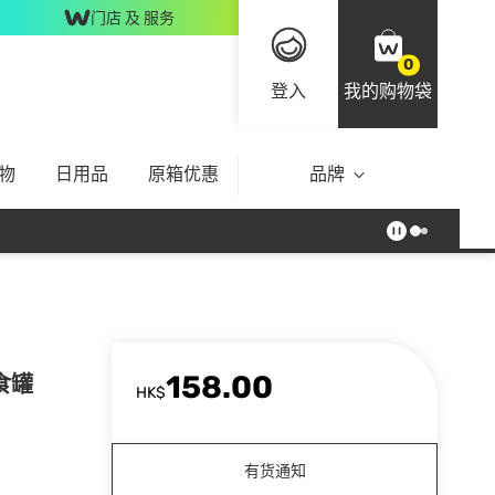
门店 及 服务
0
登入
我的购物袋
物
日用品
原箱优惠
品牌
158.00
食罐
HK$
有货通知