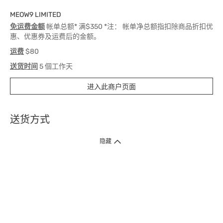
MEOW9 LIMITED
免运费金额
帐单总额* 满$350 *注： 帐单净总额指扣除商品折扣优
惠、优惠券及运费后的金额。
运费
$80
送货时间
5 個工作天
进入此商户页面
送货方式
1. 送货到府（受卫生署条例规管产品除外 ）
隐藏
订单总额淨值满$399免运费（商户直送产品除外），选取「特快送」并于早
上9点至下午7点下单，最快30分钟内送到​。
2. 门店取货（商户直送产品除外）
超过160间门市满$50免费店取，选取「特快门店取货」最快30分钟可取货。
3. 顺丰智能柜（受卫生署条例规管或商户直送产品除外）
买满$250免费顺丰智能柜自提点自取，服务范围包括香港岛、九龙、新界、
各大小屋邨、屋苑商场等。
4.内地跨境直邮
订单总净值满$500免运费。