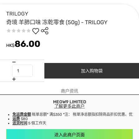
TRILOGY
奇境 羊肺口味 冻乾零食 (50g) - TRILOGY
86.00
HK$
加入购物袋
商户资讯
MEOW9 LIMITED
了解更多此商户
免运费金额
帐单总额* 满$350 *注： 帐单净总额指扣除商品折扣优惠、优
运费
$80
送货时间
5 個工作天
进入此商户页面