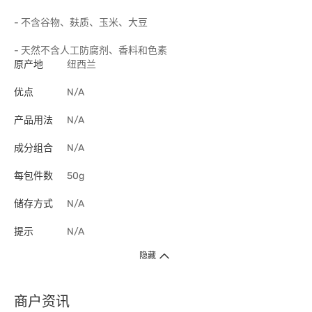
- 不含谷物、麸质、玉米、大豆
- 天然不含人工防腐剂、香料和色素
原产地
纽西兰
优点
N/A
产品用法
N/A
成分组合
N/A
每包件数
50g
储存方式
N/A
提示
N/A
隐藏
商户资讯