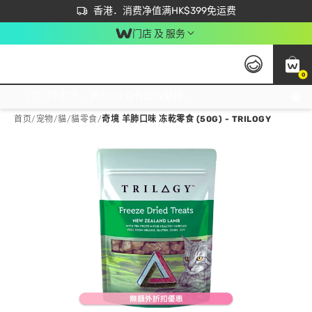
首次APP下单买满$450 输入 NEWAPP 即减$50
立即成为易赏钱会员尽享独家优惠
香港．消费净值满HK$399免运费
门店 及 服务
0
免运费门市取货，满$250 合作自取點自取免运费，净额消费满$399，免费送货上门！
首页
/
宠物
/
貓
/
貓零食
/
奇境 羊肺口味 冻乾零食 (50G) - TRILOGY