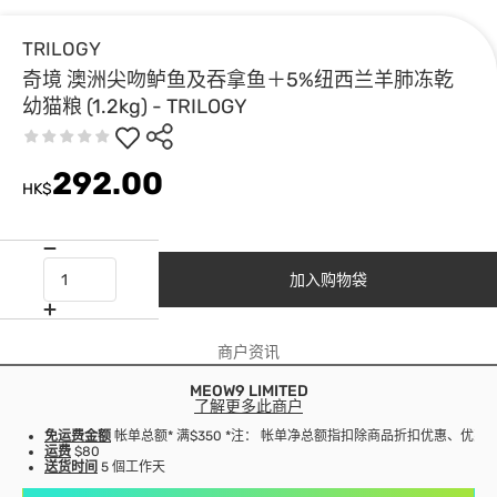
TRILOGY
奇境 澳洲尖吻鲈鱼及吞拿鱼＋5%纽西兰羊肺冻乾
幼猫粮 (1.2kg) - TRILOGY
292.00
HK$
加入购物袋
商户资讯
MEOW9 LIMITED
了解更多此商户
免运费金额
帐单总额* 满$350 *注： 帐单净总额指扣除商品折扣优惠、优
运费
$80
送货时间
5 個工作天