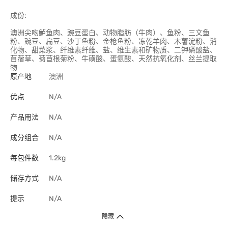
成份:
澳洲尖吻鲈鱼肉、豌豆蛋白、动物脂肪（牛肉）、鱼粉、三文鱼
粉、豌豆、扁豆、沙丁鱼粉、金枪鱼粉、冻乾羊肉、木薯淀粉、消
化物、甜菜浆、纤维素纤维、盐、维生素和矿物质、二钾磷酸盐、
苜蓿草、菊苣根菊粉、牛磺酸、蛋氨酸、天然抗氧化剂、丝兰提取
物
原产地
澳洲
优点
N/A
产品用法
N/A
成分组合
N/A
每包件数
1.2kg
储存方式
N/A
提示
N/A
隐藏