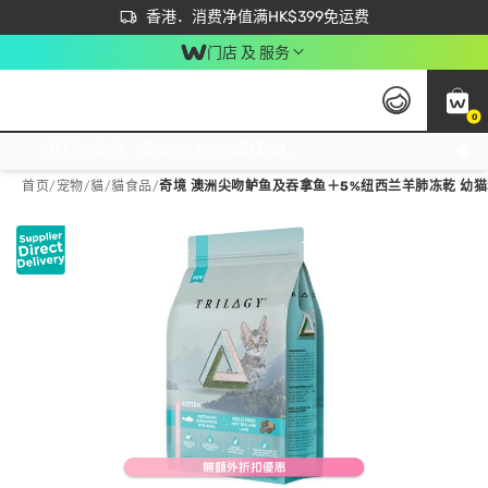
首次APP下单买满$450 输入 NEWAPP 即减$50
立即成为易赏钱会员尽享独家优惠
香港．消费净值满HK$399免运费
门店 及 服务
0
免运费门市取货，满$250 合作自取點自取免运费，净额消费满$399，免费送货上门！
首页
/
宠物
/
貓
/
貓食品
/
奇境 澳洲尖吻鲈鱼及吞拿鱼＋5%纽西兰羊肺冻乾 幼猫粮 (1.