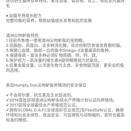
效仿野生猫咪食草特性，紫花苜蓿、菊苣根、丝兰，帮助室内猫排
毛
● 幼猫专用成长配方
完整均衡的营养，帮助幼猫成长发育和肌肉发展
澳洲尖吻鲈鱼特色
1.目前市售唯一使用澳洲尖吻鲈鱼的宠物粮。
2.低脂肪、高蛋白、含多种消化酶，适合控制饮食或发育期的猫。
3.保健心血管、脑部－白肉鱼中Omega-3含量最高的鱼种。
4.保健骨质－富含多种必须矿物质硒、锌、钙、镁。
5.保护视力－高含量的维生素A提供眼睛视力抗氧化。
6.低重金属含量，以浮游生物为主食，非食物链顶层，更安全的鱼
肉选择。
来自Humpty Doo尖吻鲈鱼养殖场的安全保证
✔不含荷尔蒙、抗生素及生长促进剂。
✔2014首批获得澳洲尖吻鲈永续水产养殖计划认证的养殖场。
✔2017获得全球最佳水产养殖规范认证。
✔拥有GLOBAL G.A.P.(全球良好农业规范)及FeedSafe认证，确保
环境和社会永续性、食品安全、可追溯性与动物福利，皆符合最高
标准的稽核。