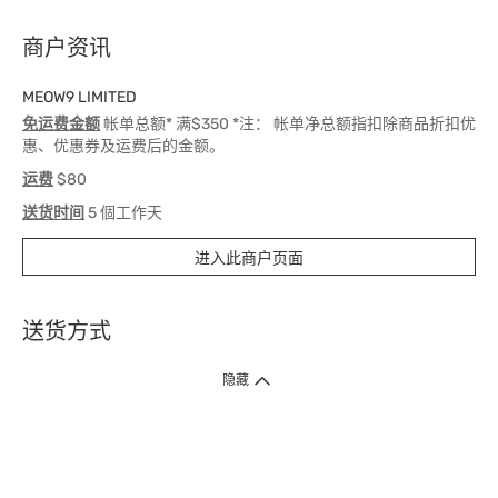
商户资讯
MEOW9 LIMITED
免运费金额
帐单总额* 满$350 *注： 帐单净总额指扣除商品折扣优
惠、优惠券及运费后的金额。
运费
$80
送货时间
5 個工作天
进入此商户页面
送货方式
1. 送货到府（受卫生署条例规管产品除外 ）
隐藏
订单总额淨值满$399免运费（商户直送产品除外），选取「特快送」并于早
上9点至下午7点下单，最快30分钟内送到​。
2. 门店取货（商户直送产品除外）
超过160间门市满$50免费店取，选取「特快门店取货」最快30分钟可取货。
3. 顺丰智能柜（受卫生署条例规管或商户直送产品除外）