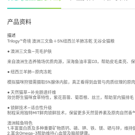
产品资料
描述
Trilogy™奇境 澳洲三文鱼＋5%纽西兰羊肺冻乾 无谷全猫粮
● 澳洲三文鱼—亮毛护肤
来自澳洲生态养殖场优质肉源，深海鱼油丰富Ω3，帮助皮毛柔亮、
● 纽西兰羊肺—原肉冻乾
模拟猫咪狩猎需摄取5%腺体内脏，真正看得到血管与肉质纹理的原
● 天然猫草—补充肠道纤维
效仿野生猫咪食草特性，紫花苜蓿、菊苣根、丝兰，帮助室内猫排毛
● 锁鲜技术—适合性升级
制程采用独特MIT鲜肉锁鲜技术，保留更多天然营养素及原肉自然香
澳洲鲑鱼特色
1.丰富蛋白质及多种重要矿物质钙、磷、钾、铁、镁、硒与锌，维持
2.富含Omega-3帮助维持心血管及脑部健康。