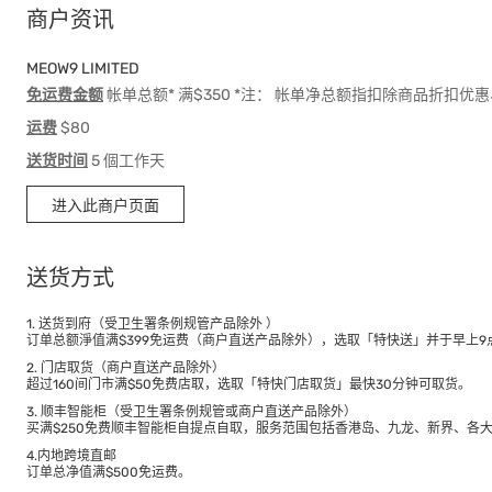
商户资讯
MEOW9 LIMITED
免运费金额
帐单总额* 满$350 *注： 帐单净总额指扣除商品折扣
运费
$80
送货时间
5 個工作天
进入此商户页面
送货方式
1. 送货到府（受卫生署条例规管产品除外 ）
订单总额淨值满$399免运费（商户直送产品除外），选取「特快送」并于早上9点
2. 门店取货（商户直送产品除外）
超过160间门市满$50免费店取，选取「特快门店取货」最快30分钟可取货。
3. 顺丰智能柜（受卫生署条例规管或商户直送产品除外）
买满$250免费顺丰智能柜自提点自取，服务范围包括香港岛、九龙、新界、各
4.内地跨境直邮
订单总净值满$500免运费。