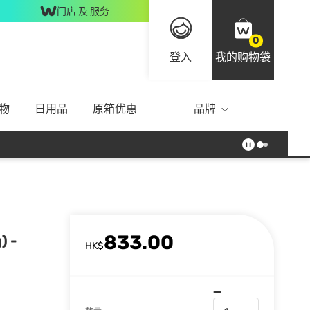
门店 及 服务
0
登入
我的购物袋
物
日用品
原箱优惠
品牌
833.00
 -
HK$