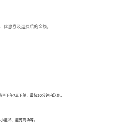
优惠、优惠券及运费后的金额。
至下午7点下单，最快30分钟内送到​。
大小屋邨、屋苑商场等。