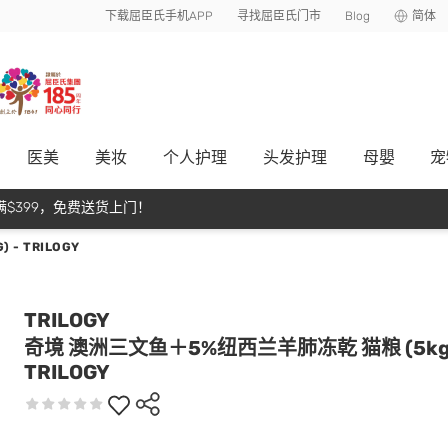
下载屈臣氏手机APP
寻找屈臣氏门市
Blog
简体
医美
美妆
个人护理
头发护理
母嬰
宠
$399，免费送货上门！
- TRILOGY
TRILOGY
奇境 澳洲三文鱼＋5%纽西兰羊肺冻乾 猫粮 (5kg)
TRILOGY