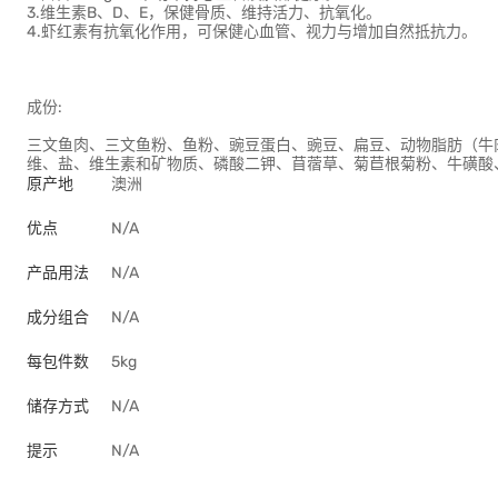
3.维生素B、D、E，保健骨质、维持活力、抗氧化。
4.虾红素有抗氧化作用，可保健心血管、视力与增加自然抵抗力。
成份:
三文鱼肉、三文鱼粉、鱼粉、豌豆蛋白、豌豆、扁豆、动物脂肪（牛
维、盐、维生素和矿物质、磷酸二钾、苜蓿草、菊苣根菊粉、牛磺酸
原产地
澳洲
优点
N/A
产品用法
N/A
成分组合
N/A
每包件数
5kg
储存方式
N/A
提示
N/A