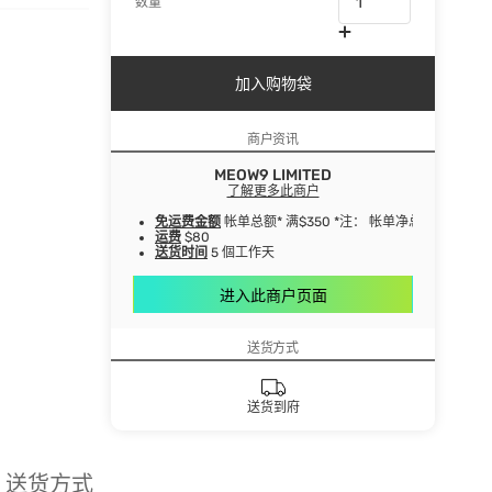
数量
加入购物袋
商户资讯
MEOW9 LIMITED
了解更多此商户
免运费金额
帐单总额* 满$350 *注： 帐单净总额指扣
运费
$80
送货时间
5 個工作天
进入此商户页面
送货方式
送货到府
送货方式