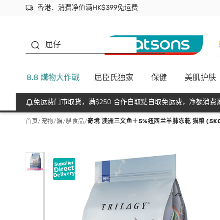
香港．消费净值满HK$399免运费
立即成为易赏钱会员尽享独家优惠
首次APP下单买满$450 输入 NEWAPP 即减$50
生蠔BB
屈仔
8.8 購物大作戰
屈臣氏独家
保健
美肌护肤
免运费门市取货，满$250 合作自取點自取免运费，净额消费满
首页
/
宠物
/
貓
/
貓食品
/
奇境 澳洲三文鱼＋5%纽西兰羊肺冻乾 猫粮 (5KG) 