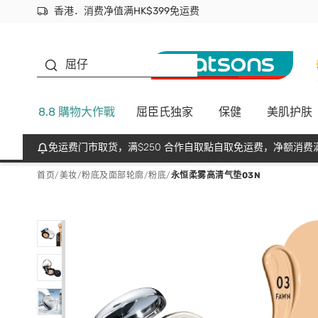
香港．消费净值满HK$399免运费
立即成为易赏钱会员尽享独家优惠
首次APP下单买满$450 输入 NEWAPP 即减$50
生蠔BB
屈仔
8.8 購物大作戰
屈臣氏独家
保健
美肌护肤
免运费门市取货，满$250 合作自取點自取免运费，净额消费满
首页
/
美妆
/
粉底及面部轮廓
/
粉底
/
永恒柔雾高清气垫03N