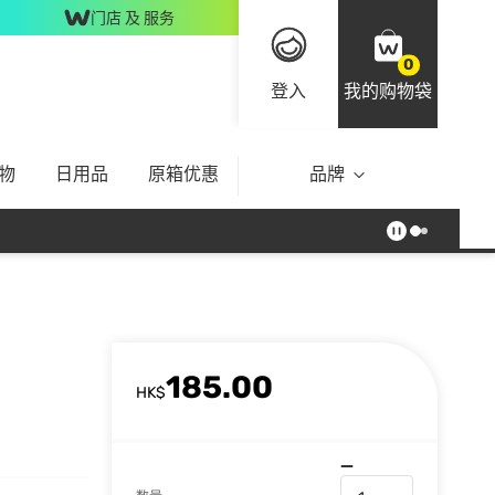
门店 及 服务
0
登入
我的购物袋
物
日用品
原箱优惠
品牌
185.00
HK$