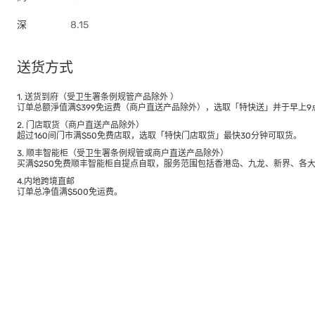
深
8.15
送货方式
1. 送货到府（受卫生署条例规管产品除外 ）
订单总额淨值满$399免运费（商户直送产品除外），选取「特快送」并于早上9点
2. 门店取货（商户直送产品除外）
超过160间门市满$50免费店取，选取「特快门店取货」最快30分钟可取货。
3. 顺丰智能柜（受卫生署条例规管或商户直送产品除外）
买满$250免费顺丰智能柜自提点自取，服务范围包括香港岛、九龙、新界、各
4.内地跨境直邮
订单总净值满$500免运费。