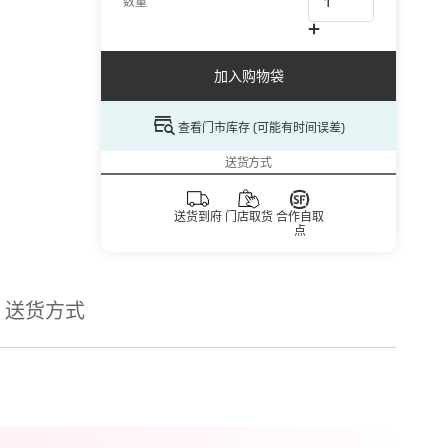
数量
加入购物袋
查看门市库存 (可能有时间误差)
送货方式
送货到府
门店取货
合作自取
点
送货方式