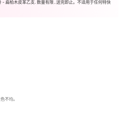
毫升 - 扁柏木皮革乙支. 数量有限 , 送完即止。不适用于任何特快
肤色不均。
。