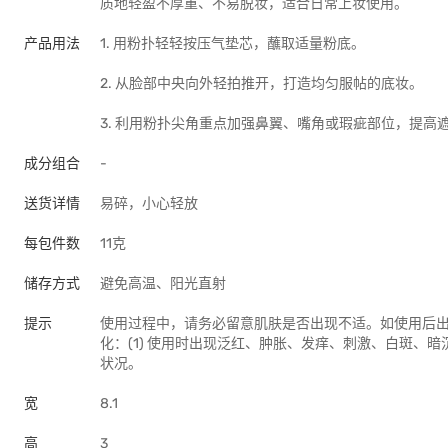
质地轻盈不厚重、不易脱妆，适合日常上妆使用。
产品用法
1. 用粉扑轻轻按压气垫芯，蘸取适量粉底。
2. 从脸部中央向外轻拍推开，打造均匀服帖的底妆。
3. 利用粉扑尖角重点加强鼻翼、嘴角或瑕疵部位，提高
成分组合
-
送货详情
易碎，小心轻放
每包件数
11克
储存方式
避免高温、阳光直射
提示
使用过程中，请务必留意肌肤是否出现不适。如使用后
化：(1) 使用时出现泛红、肿胀、发痒、刺激、白斑、暗
状况。
宽
8.1
高
3