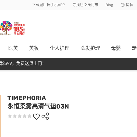
下载屈臣氏手机APP
寻找屈臣氏门市
Blog
简体
医美
美妆
个人护理
头发护理
母嬰
宠
$399，免费送货上门！
TIMEPHORIA
永恒柔雾高清气垫03N