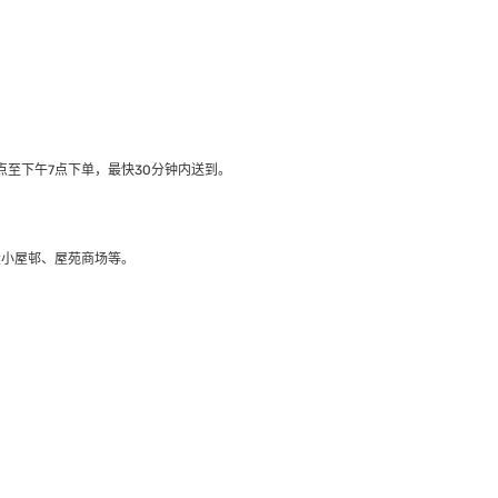
至下午7点下单，最快30分钟内送到​。
大小屋邨、屋苑商场等。