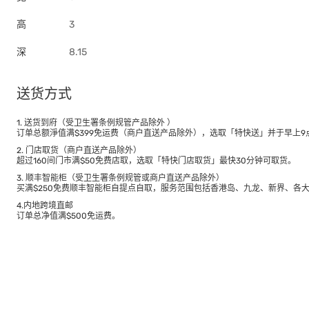
高
3
深
8.15
送货方式
1. 送货到府（受卫生署条例规管产品除外 ）
订单总额淨值满$399免运费（商户直送产品除外），选取「特快送」并于早上9点
2. 门店取货（商户直送产品除外）
超过160间门市满$50免费店取，选取「特快门店取货」最快30分钟可取货。
3. 顺丰智能柜（受卫生署条例规管或商户直送产品除外）
买满$250免费顺丰智能柜自提点自取，服务范围包括香港岛、九龙、新界、各
4.内地跨境直邮
订单总净值满$500免运费。