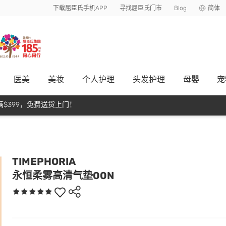
下载屈臣氏手机APP
寻找屈臣氏门市
Blog
简体
医美
美妆
个人护理
头发护理
母嬰
宠
$399，免费送货上门！
TIMEPHORIA
永恒柔雾高清气垫00N