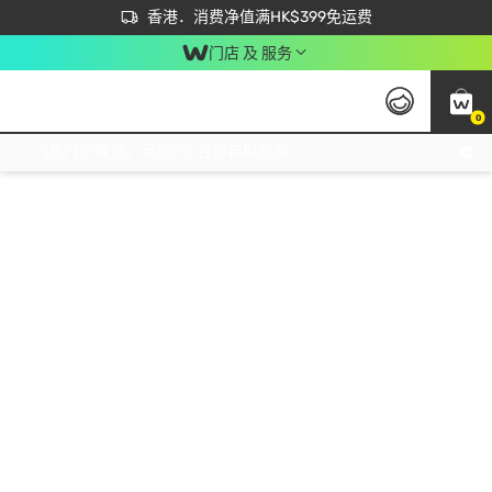
首次APP下单买满$450 输入 NEWAPP 即减$50
立即成为易赏钱会员尽享独家优惠
香港．消费净值满HK$399免运费
门店 及 服务
0
免运费门市取货，满$250 合作自取點自取免运费，净额消费满$399，免费送货上门！