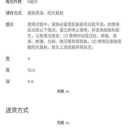
每包件数
5毫升
储存方式
避免高温、阳光直射
提示
使用过程中，请务必留意肌肤是否出现不适。如使用
后出现以下情况，请立即停止使用，并咨询皮肤科医
生，以免情况恶化：(1) 使用时出现泛红、肿胀、发
痒、刺激、白斑、暗沉等异常现象。(2) 使用后皮肤接
触阳光直射，发生上述皮肤异常状况。
宽
4
高
12.5
深
4.5
隐藏
送货方式
1. 送货到府（受卫生署条例规管产品除外 ）
隐藏
订单总额淨值满$399免运费（商户直送产品除外），选取「特快送」并于早