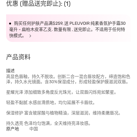
优惠 (赠品送完即止): (1)
购买任何护肤产品满$259, 送 PLEUVOIR 纯素香氛护手霜30
毫升 - 扁柏木皮革乙支. 数量有限 , 送完即止。不适用于任何特
快模式。
产品资料
描述
高显色唇釉，持久不脱妆。创新二合一混合唇妆配方，缔造饱和色
泽，持久水光镜面。含30%保湿成分，形成轻盈保护膜滋润双唇。
星耀光泽 添加细致多角度反光珠光，让双唇闪烁宛如繁星。
轻盈不黏腻 水感丝滑质地，均匀延展不卡唇纹。
保湿修护 富含玻尿酸与植物精油，深层滋润，维持柔嫩唇况。
持久透亮 色泽均匀饱满，全天维持亮泽妆感。
原产地
中国