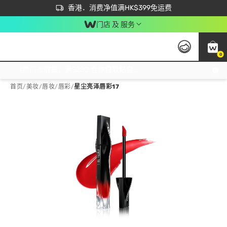
首次APP下单买满$450 输入 NEWAPP 即减$50
立即成为易赏钱会员尽享独家优惠
香港．消费净值满HK$399免运费
门店 及 服务
0
免运费门市取货，满$250 合作自取點自取免运费，净额消费满$399，免费送货上门！
首页
/
美妆
/
唇妆
/
唇彩
/
星尘亮泽唇彩17