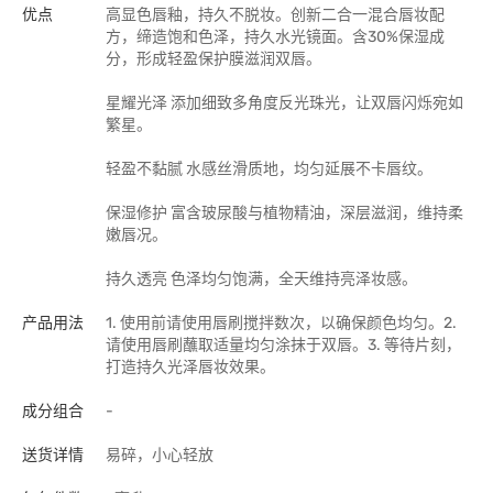
优点
高显色唇釉，持久不脱妆。创新二合一混合唇妆配
方，缔造饱和色泽，持久水光镜面。含30%保湿成
分，形成轻盈保护膜滋润双唇。
星耀光泽 添加细致多角度反光珠光，让双唇闪烁宛如
繁星。
轻盈不黏腻 水感丝滑质地，均匀延展不卡唇纹。
保湿修护 富含玻尿酸与植物精油，深层滋润，维持柔
嫩唇况。
持久透亮 色泽均匀饱满，全天维持亮泽妆感。
产品用法
1. 使用前请使用唇刷搅拌数次，以确保颜色均匀。2.
请使用唇刷蘸取适量均匀涂抹于双唇。3. 等待片刻，
打造持久光泽唇妆效果。
成分组合
-
送货详情
易碎，小心轻放