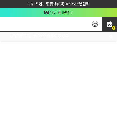
首次APP下单买满$450 输入 NEWAPP 即减$50
立即成为易赏钱会员尽享独家优惠
香港．消费净值满HK$399免运费
门店 及 服务
0
免运费门市取货，满$250 合作自取點自取免运费，净额消费满$399，免费送货上门！