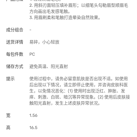
2. 用斜刃面轻压填补眉形；以细笔头勾勒眉型顺眉毛
方向画出毛发感笔触。
3. 用眉刷柔和笔触打造晕染自然效果。
成分组合
-
送货详情
易碎，小心轻放
每包件数
PC
储存方式
避免高温、阳光直射
提示
使用过程中，请务必留意肌肤是否出现不适。如使用
后出现以下情况，请立即停止使用，并咨询皮肤科医
生，以免情况恶化：(1) 使用时出现泛红、肿胀、发
痒、刺激、白斑、暗沉等异常现象。(2) 使用后皮肤接
触阳光直射，发生上述皮肤异常状况。
宽
1.56
高
16.5