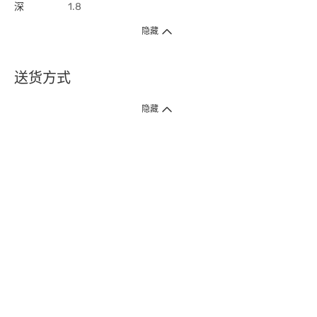
深
1.8
隐藏
送货方式
1. 送货到府（受卫生署条例规管产品除外 ）
隐藏
订单总额淨值满$399免运费（商户直送产品除外），选取「特快送」并于早
上9点至下午7点下单，最快30分钟内送到​。
2. 门店取货（商户直送产品除外）
超过160间门市满$50免费店取，选取「特快门店取货」最快30分钟可取货。
3. 顺丰智能柜（受卫生署条例规管或商户直送产品除外）
买满$250免费顺丰智能柜自提点自取，服务范围包括香港岛、九龙、新界、
各大小屋邨、屋苑商场等。
4.内地跨境直邮
订单总净值满$500免运费。