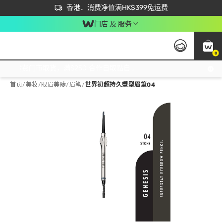
首次APP下单买满$450 输入 NEWAPP 即减$50
立即成为易赏钱会员尽享独家优惠
香港．消费净值满HK$399免运费
门店 及 服务
0
免运费门市取货，满$250 合作自取點自取免运费，净额消费满$399，免费送货上门！
首页
/
美妆
/
眼眉美睫
/
眉笔
/
世界初超持久塑型眉筆04