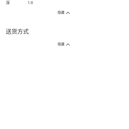
深
1.8
隐藏
送货方式
1. 送货到府（受卫生署条例规管产品除外 ）
隐藏
订单总额淨值满$399免运费（商户直送产品除外），选取「特快送」并于早
上9点至下午7点下单，最快30分钟内送到​。
2. 门店取货（商户直送产品除外）
超过160间门市满$50免费店取，选取「特快门店取货」最快30分钟可取货。
3. 顺丰智能柜（受卫生署条例规管或商户直送产品除外）
买满$250免费顺丰智能柜自提点自取，服务范围包括香港岛、九龙、新界、
各大小屋邨、屋苑商场等。
4.内地跨境直邮
订单总净值满$500免运费。