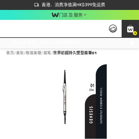
首次APP下单买满$450 输入 NEWAPP 即减$50
立即成为易赏钱会员尽享独家优惠
香港．消费净值满HK$399免运费
门店 及 服务
0
免运费门市取货，满$250 合作自取點自取免运费，净额消费满$399，免费送货上门！
首页
/
美妆
/
眼眉美睫
/
眉笔
/
世界初超持久塑型眉筆01