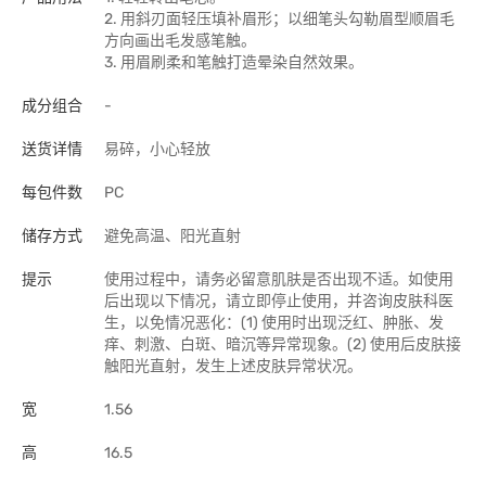
2. 用斜刃面轻压填补眉形；以细笔头勾勒眉型顺眉毛
方向画出毛发感笔触。
3. 用眉刷柔和笔触打造晕染自然效果。
成分组合
-
送货详情
易碎，小心轻放
每包件数
PC
储存方式
避免高温、阳光直射
提示
使用过程中，请务必留意肌肤是否出现不适。如使用
后出现以下情况，请立即停止使用，并咨询皮肤科医
生，以免情况恶化：(1) 使用时出现泛红、肿胀、发
痒、刺激、白斑、暗沉等异常现象。(2) 使用后皮肤接
触阳光直射，发生上述皮肤异常状况。
宽
1.56
高
16.5