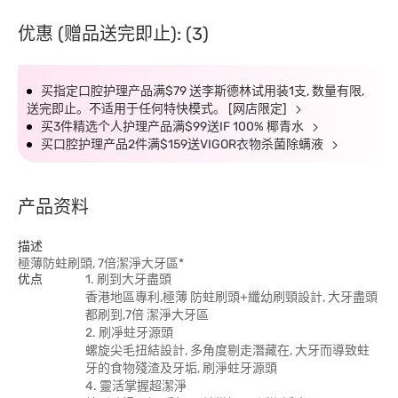
优惠 (赠品送完即止): (3)
买指定口腔护理产品满$79 送李斯德林试用装1支, 数量有限,
送完即止。不适用于任何特快模式。 [网店限定]
买3件精选个人护理产品满$99送IF 100% 椰青水
买口腔护理产品2件满$159送VIGOR衣物杀菌除螨液
产品资料
描述
極薄防蛀刷頭, 7倍潔淨大牙區*
优点
1. 刷到大牙盡頭
香港地區專利,極薄 防蛀刷頭+纖幼刷頸設計, 大牙盡頭
都刷到,7倍 潔淨大牙區
2. 刷凈蛀牙源頭
螺旋尖毛扭結設計, 多角度剔走潛藏在, 大牙而導致蛀
牙的食物殘渣及牙垢, 刷淨蛀牙源頭
4. 靈活掌握超潔淨