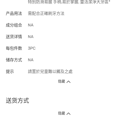
特別防滑易握 手柄,易於掌握, 靈活潔淨大牙區*
产品用法
需配合正確刷牙方法
成分组合
NA
送货详情
NA
每包件数
3PC
储存方式
NA
提示
請置於兒童難以觸及之處
隐藏
送货方式
1. 送货到府（受卫生署条例规管产品除外 ）
隐藏
订单总额淨值满$399免运费（商户直送产品除外），选取「特快送」并于早
上9点至下午7点下单，最快30分钟内送到​。
2. 门店取货（商户直送产品除外）