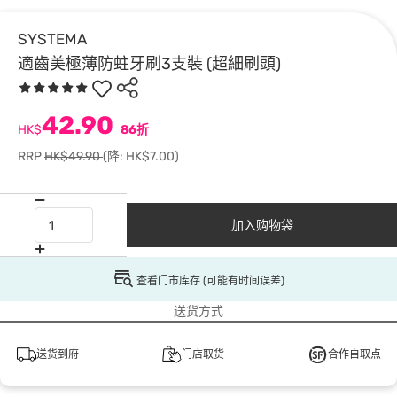
SYSTEMA
適齒美極薄防蛀牙刷3支裝 (超細刷頭)
42.90
HK$
86折
RRP
HK$49.90
(降: HK$7.00)
加入购物袋
查看门市库存 (可能有时间误差)
送货方式
送货到府
门店取货
合作自取点