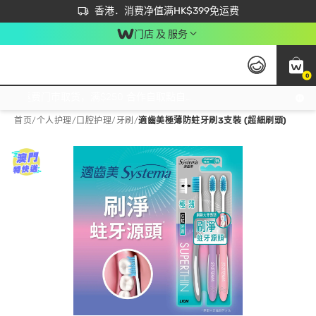
首次APP下单买满$450 输入 NEWAPP 即减$50
立即成为易赏钱会员尽享独家优惠
香港．消费净值满HK$399免运费
门店 及 服务
0
免运费门市取货，满$250 合作自取點自取免运费，净额消费满$399，免费送货上门！
首页
/
个人护理
/
口腔护理
/
牙刷
/
適齒美極薄防蛀牙刷3支裝 (超細刷頭)