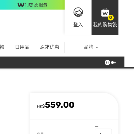
门店 及 服务
0
登入
我的购物袋
物
日用品
原箱优惠
品牌
559.00
HK$