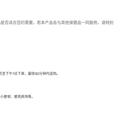
品是否适合您的需要。若本产品会与其他保健品一同服用，请特别
至下午7点下单，最快30分钟内送到​。
大小屋邨、屋苑商场等。