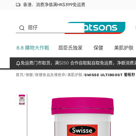
香港．消费净值满HK$399免运费
立即成为易赏钱会员尽享独家优惠
首次APP下单买满$450 输入 NEWAPP 即减$50
生蠔BB
屈仔
8.8 購物大作戰
屈臣氏独家
保健
美肌护肤
免运费门市取货，满$250 合作自取點自取免运费，净额消费满
首页
/
保健
/
保健食品及维他命
/
美肌护肤
/
SWISSE ULTIBOOST 葡萄籽