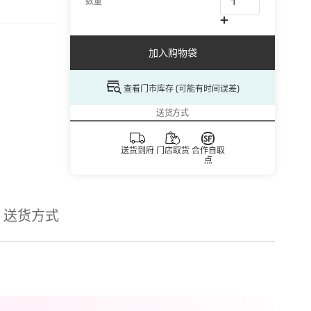
数量
加入购物袋
查看门市库存 (可能有时间误差)
送货方式
送货到府
门店取货
合作自取
点
送货方式