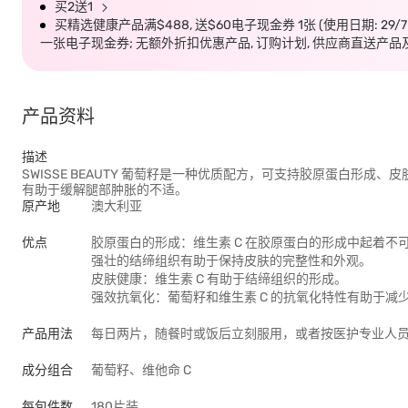
买2送1
买精选健康产品满$488, 送$60电子现金券 1张 (使用日期: 29/
一张电子现金券; 无额外折扣优惠产品, 订购计划, 供应商直送产品
产品资料
描述
SWISSE BEAUTY 葡萄籽是一种优质配方，可支持胶原蛋白形成、
有助于缓解腿部肿胀的不适。
原产地
澳大利亚
优点
胶原蛋白的形成：维生素 C 在胶原蛋白的形成中起着不
强壮的结缔组织有助于保持皮肤的完整性和外观。
皮肤健康：维生素 C 有助于结缔组织的形成。
强效抗氧化：葡萄籽和维生素 C 的抗氧化特性有助于减
产品用法
每日两片，随餐时或饭后立刻服用，或者按医护专业人
成分组合
葡萄籽、维他命 C
每包件数
180片装