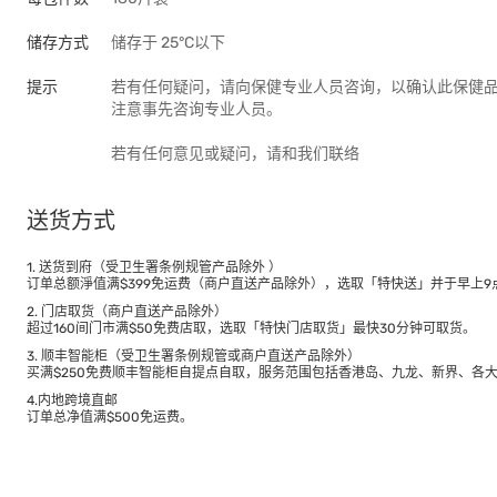
储存方式
储存于 25°C以下
提示
若有任何疑问，请向保健专业人员咨询，以确认此保健
注意事先咨询专业人员。
若有任何意见或疑问，请和我们联络
送货方式
1. 送货到府（受卫生署条例规管产品除外 ）
订单总额淨值满$399免运费（商户直送产品除外），选取「特快送」并于早上9点
2. 门店取货（商户直送产品除外）
超过160间门市满$50免费店取，选取「特快门店取货」最快30分钟可取货。
3. 顺丰智能柜（受卫生署条例规管或商户直送产品除外）
买满$250免费顺丰智能柜自提点自取，服务范围包括香港岛、九龙、新界、各
4.内地跨境直邮
订单总净值满$500免运费。