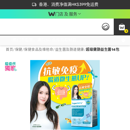
首次APP下单买满$450 输入 NEWAPP 即减$50
立即成为易赏钱会员尽享独家优惠
香港．消费净值满HK$399免运费
门店 及 服务
0
免运费门市取货，满$250 合作自取點自取免运费，净额消费满$399，免费送货上门！
首页
/
保健
/
保健食品及维他命
/
益生菌及肠道健康
/
超级健肠益生菌14包