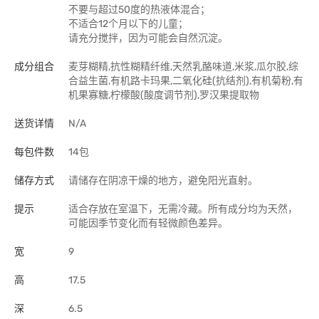
不要与超过50度的热液体混合；
不适合12个月以下的儿童；
请充分搅拌，因为可能会自然沉淀。
成分组合
麦芽糊精,抗性糊精纤维,天然乳酪味道,米浆,瓜尔胶,综
合益生菌,有机路卡玛果,二氧化硅(抗结剂),有机菊粉,有
机果寡糖,柠檬酸(酸度调节剂),罗汉果提取物
送货详情
N/A
每包件数
14包
储存方式
请储存在阴凉干燥的地方，避免阳光直射。
提示
适合存放在室温下，无需冷藏。所有成分均为天然，
可能因季节变化而有轻微颜色差异。
宽
9
高
17.5
深
6.5