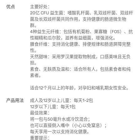
优点
主要好处：
20亿 CFU 益生菌：嗜酸乳杆菌、乳双歧杆菌、双歧杆
菌及长双歧杆菌共同作用，支持健康的肠道微生物
群。
4种益生元纤维：包括有机菊粉、果寡糖（FOS）、抗
性糊精和瓜尔胶，滋养有益细菌，增强消化。
膳食纤维：支持消化健康、排便规律和肠道屏障完整
性。
天然甜味：采用罗汉果提取物制成，口感美味且无负
担。
素食、无麸质及温和：适合所有人，包括素食者和纯
素者。
适合12个月以上的年龄，对孕妇和哺乳期女性安全。
产品用法
成人及12岁以上儿童：每天1-2包
12岁以下儿童：每天1包
最佳效果：
将一包与50毫升水或冷饮混合；
也可以直接倒入嘴中（小心以免窒息）；
每天享用一次以支持消化健康。
重要提示：