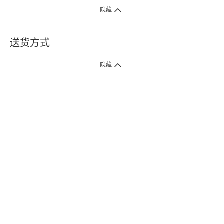
隐藏
送货方式
1. 送货到府（受卫生署条例规管产品除外 ）
隐藏
订单总额淨值满$399免运费（商户直送产品除外），选取「特快送」并于早
上9点至下午7点下单，最快30分钟内送到​。
2. 门店取货（商户直送产品除外）
超过160间门市满$50免费店取，选取「特快门店取货」最快30分钟可取货。
3. 顺丰智能柜（受卫生署条例规管或商户直送产品除外）
买满$250免费顺丰智能柜自提点自取，服务范围包括香港岛、九龙、新界、
各大小屋邨、屋苑商场等。
4.内地跨境直邮
订单总净值满$500免运费。