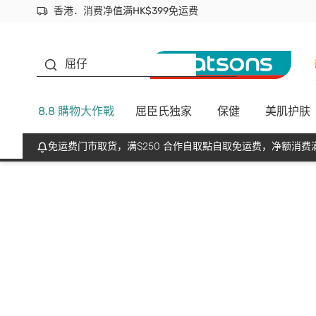
香港．消费净值满HK$399免运费
立即成为易赏钱会员尽享独家优惠
首次APP下单买满$450 输入 NEWAPP 即减$50
生蠔BB
屈仔
8.8 購物大作戰
屈臣氏独家
保健
美肌护肤
免运费门市取货，满$250 合作自取點自取免运费，净额消费满