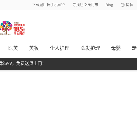
下载屈臣氏手机APP
寻找屈臣氏门市
Blog
简体
医美
美妆
个人护理
头发护理
母嬰
宠
$399，免费送货上门！