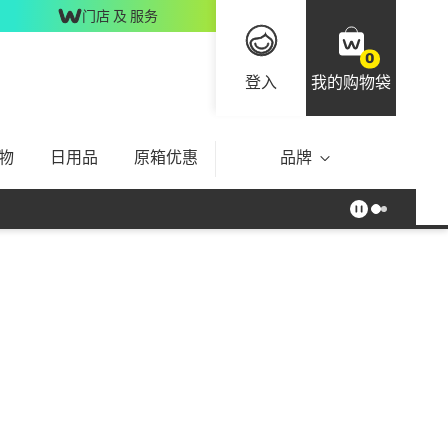
门店 及 服务
0
登入
我的购物袋
物
日用品
原箱优惠
品牌