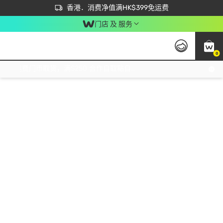
首次APP下单买满$450 输入 NEWAPP 即减$50
立即成为易赏钱会员尽享独家优惠
香港．消费净值满HK$399免运费
门店 及 服务
0
免运费门市取货，满$250 合作自取點自取免运费，净额消费满$399，免费送货上门！