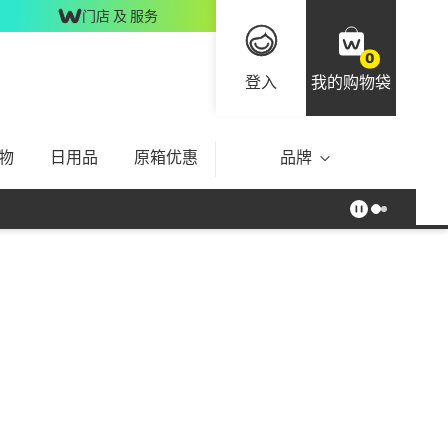
门店 及 服务
0
登入
我的购物袋
物
日用品
原箱优惠
品牌