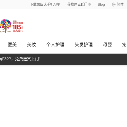
下载屈臣氏手机APP
寻找屈臣氏门市
Blog
简体
医美
美妆
个人护理
头发护理
母嬰
宠
$399，免费送货上门！