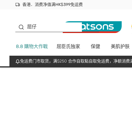
香港．消费净值满HK$399免运费
立即成为易赏钱会员尽享独家优惠
首次APP下单买满$450 输入 NEWAPP 即减$50
生蠔BB
屈仔
8.8 購物大作戰
屈臣氏独家
保健
美肌护肤
免运费门市取货，满$250 合作自取點自取免运费，净额消费满