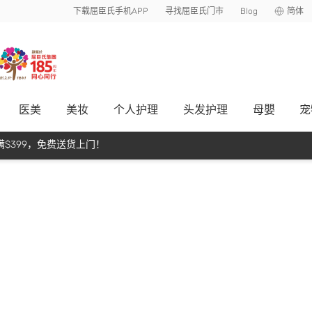
下载屈臣氏手机APP
寻找屈臣氏门市
Blog
简体
医美
美妆
个人护理
头发护理
母嬰
宠
$399，免费送货上门！