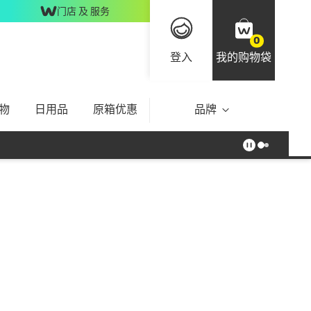
门店 及 服务
0
登入
我的购物袋
物
日用品
原箱优惠
品牌