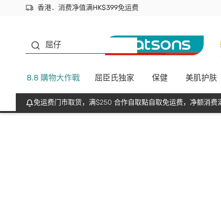
香港．消费净值满HK$399免运费
立即成为易赏钱会员尽享独家优惠
首次APP下单买满$450 输入 NEWAPP 即减$50
生蠔BB
屈仔
8.8 購物大作戰
屈臣氏独家
保健
美肌护肤
免运费门市取货，满$250 合作自取點自取免运费，净额消费满