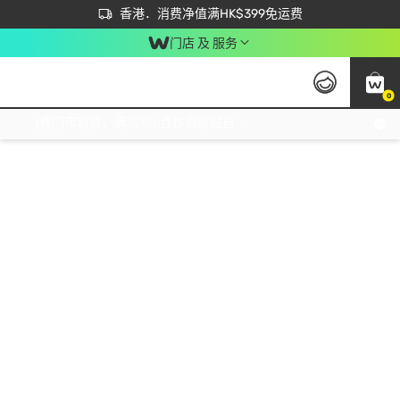
首次APP下单买满$450 输入 NEWAPP 即减$50
立即成为易赏钱会员尽享独家优惠
香港．消费净值满HK$399免运费
门店 及 服务
0
免运费门市取货，满$250 合作自取點自取免运费，净额消费满$399，免费送货上门！