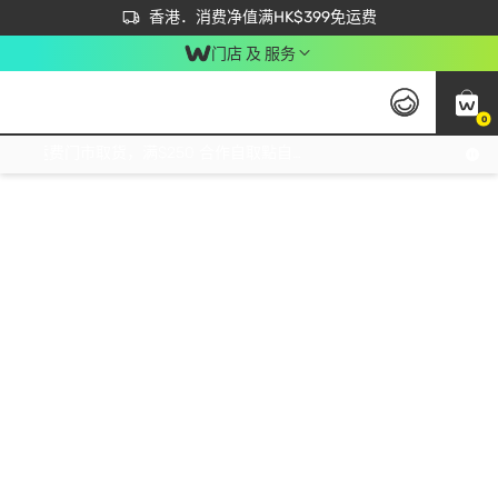
首次APP下单买满$450 输入 NEWAPP 即减$50
立即成为易赏钱会员尽享独家优惠
香港．消费净值满HK$399免运费
门店 及 服务
0
免运费门市取货，满$250 合作自取點自取免运费，净额消费满$399，免费送货上门！