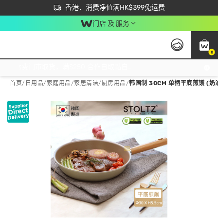
首次APP下单买满$450 输入 NEWAPP 即减$50
立即成为易赏钱会员尽享独家优惠
香港．消费净值满HK$399免运费
门店 及 服务
0
免运费门市取货，满$250 合作自取點自取免运费，净额消费满$399，免费送货上门！
首页
/
日用品
/
家庭用品
/
家居清洁/厨房用品
/
韩国制 30CM 单柄平底煎镬 (奶