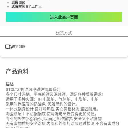
运费
$50
送货时间
5个工作天
进入此商户页面
送货方式
送货到府
产品资料
描述
STOLTZ 奶油风电磁炉锅具系列
多个尺寸汤锅，平底煎镬及深炒镬，满足各种菜肴需求！
适用于多种火源：IH 电磁炉、气体炉、电陶炉、电炉
采用时尚温暖的奶油色, 优雅简约的设计。
一体式锅身设计,良好导热性,实心铸铝材质,坚固耐用。
陶瓷涂层＋不沾锅锅底,使清洗与烹饪变得更加简便。
专业的9种特化涂层可以满足各种需求, 安全又不沾食物
无有害物质的安全涂层,内部和外部的涂层通过检测,不含有害成分