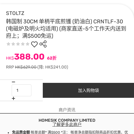
STOLTZ
韩国制 30CM 单柄平底煎镬 (奶油白) CRNTLF-30
(电磁炉及明火均适用) (商家直送-5个工作天内送到
府上；满$500免运)
388.00
HK$
62折
RRP
HK$629.00
(降: HK$241.00)
加入购物袋
商户资讯
HOMESIK COMPANY LIMITED
了解更多此商户
免运费金额
帐单总额* 满$500 *注： 帐单净总额指扣除商品折扣优惠、优