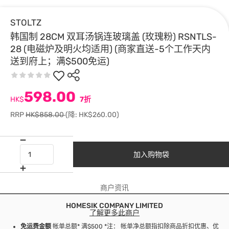
STOLTZ
韩国制 28CM 双耳汤锅连玻璃盖 (玫瑰粉) RSNTLS-
28 (电磁炉及明火均适用) (商家直送-5个工作天内
送到府上；满$500免运)
598.00
HK$
7折
RRP
HK$858.00
(降: HK$260.00)
加入购物袋
商户资讯
HOMESIK COMPANY LIMITED
了解更多此商户
免运费金额
帐单总额* 满$500 *注： 帐单净总额指扣除商品折扣优惠、优