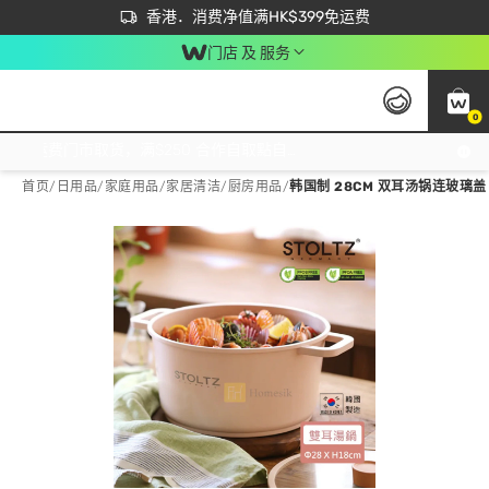
首次APP下单买满$450 输入 NEWAPP 即减$50
立即成为易赏钱会员尽享独家优惠
香港．消费净值满HK$399免运费
门店 及 服务
0
免运费门市取货，满$250 合作自取點自取免运费，净额消费满$399，免费送货上门！
首页
/
日用品
/
家庭用品
/
家居清洁/厨房用品
/
韩国制 28CM 双耳汤锅连玻璃盖 