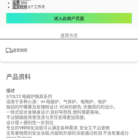
运费
$50
送货时间
5个工作天
进入此商户页面
送货方式
送货到府
产品资料
描述
STOLTZ 电磁炉锅具系列
适用于多种火源：IH 电磁炉、气体炉、电陶炉、电炉
独创的柠檬黄及玫瑰粉设计, 时尚的颜色, 优雅简约的设计。
一体式铝合金锅身设计,良好导热性,使料理更美味。
不沾锅锅底将使洗涤与烹饪变得更加简便。
设计感＋便利性一步到位
专业的9种特化涂层可以满足各种需求, 安全又不沾食物
无有害物质的安全涂层,内部和外部的涂层通过检测,不含有害成分