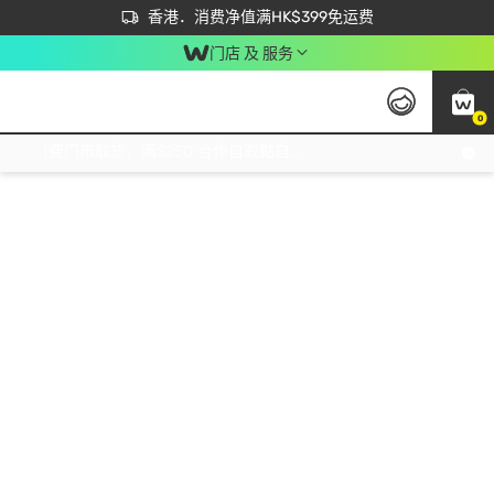
首次APP下单买满$450 输入 NEWAPP 即减$50
立即成为易赏钱会员尽享独家优惠
香港．消费净值满HK$399免运费
门店 及 服务
0
免运费门市取货，满$250 合作自取點自取免运费，净额消费满$399，免费送货上门！