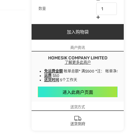
数量
加入购物袋
商户资讯
HOMESIK COMPANY LIMITED
了解更多此商户
免运费金额
帐单总额* 满$500 *注： 帐单净总额指扣
运费
$50
送货时间
5个工作天
进入此商户页面
送货方式
送货到府