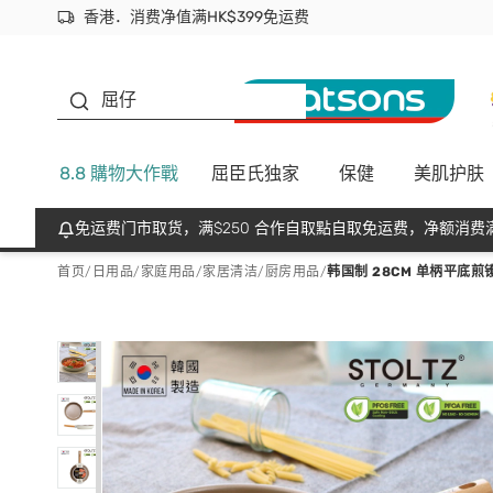
香港．消费净值满HK$399免运费
立即成为易赏钱会员尽享独家优惠
首次APP下单买满$450 输入 NEWAPP 即减$50
生蠔BB
屈仔
8.8 購物大作戰
屈臣氏独家
保健
美肌护肤
免运费门市取货，满$250 合作自取點自取免运费，净额消费满
首页
/
日用品
/
家庭用品
/
家居清洁/厨房用品
/
韩国制 28CM 单柄平底煎镬