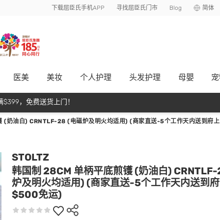
下载屈臣氏手机APP
寻找屈臣氏门市
Blog
简体
医美
美妆
个人护理
头发护理
母嬰
宠
$399，免费送货上门！
 (奶油白) CRNTLF-28 (电磁炉及明火均适用) (商家直送-5个工作天内送到府上
STOLTZ
韩国制 28CM 单柄平底煎镬 (奶油白) CRNTLF-
炉及明火均适用) (商家直送-5个工作天内送到
$500免运)