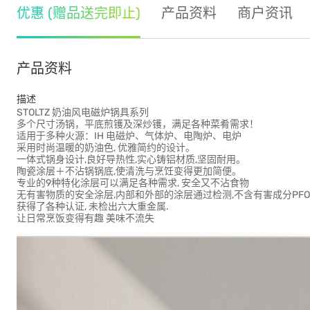
优惠 (赠品送完即止)
产品资料
商户资讯
产品资料
描述
STOLTZ 奶油风电磁炉锅具系列
多个尺寸汤锅，平底煎镬及深炒镬，满足各种菜肴需求！
适用于多种火源：IH 电磁炉、气体炉、电陶炉、电炉
采用时尚温暖的奶油色, 优雅简约的设计。
一体式锅身设计,良好导热性,实心铸铝材质,坚固耐用。
陶瓷涂层＋不沾锅锅底,使清洗与烹饪变得更加简便。
专业的9种特化涂层可以满足各种需求, 安全又不沾食物
无有害物质的安全涂层,内部和外部的涂层通过检测,不含有害成分PFOA
获得了各种认证, 未检出六大重金属.
让日常烹饭变得有趣 美味不流失