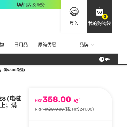
门店 及 服务
0
登入
我的购物袋
物
日用品
原箱优惠
品牌
；满$500免运)
358.00
28 (电磁
HK$
6折
府上；满
RRP
HK$599.00
(降: HK$241.00)