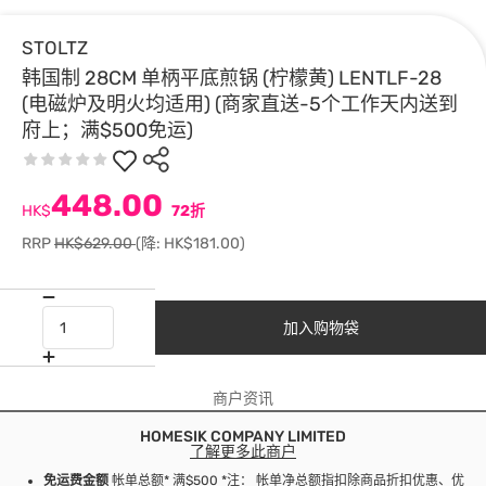
STOLTZ
韩国制 28CM 单柄平底煎锅 (柠檬黄) LENTLF-28
(电磁炉及明火均适用) (商家直送-5个工作天内送到
府上；满$500免运)
448.00
HK$
72折
RRP
HK$629.00
(降: HK$181.00)
加入购物袋
商户资讯
HOMESIK COMPANY LIMITED
了解更多此商户
免运费金额
帐单总额* 满$500 *注： 帐单净总额指扣除商品折扣优惠、优