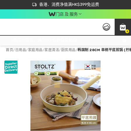
首次APP下单买满$450 输入 NEWAPP 即减$50
立即成为易赏钱会员尽享独家优惠
香港．消费净值满HK$399免运费
门店 及 服务
0
免运费门市取货，满$250 合作自取點自取免运费，净额消费满$399，免费送货上门！
首页
/
日用品
/
家庭用品
/
家居清洁/厨房用品
/
韩国制 28CM 单柄平底煎锅 (柠