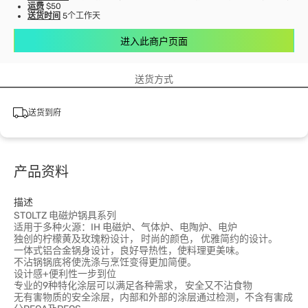
运费
$50
送货时间
5个工作天
进入此商户页面
送货方式
送货到府
产品资料
描述
STOLTZ 电磁炉锅具系列
适用于多种火源：IH 电磁炉、气体炉、电陶炉、电炉
独创的柠檬黄及玫瑰粉设计， 时尚的颜色， 优雅简约的设计。
一体式铝合金锅身设计，良好导热性，使料理更美味。
不沾锅锅底将使洗涤与烹饪变得更加简便。
设计感+便利性一步到位
专业的9种特化涂层可以满足各种需求， 安全又不沾食物
无有害物质的安全涂层，内部和外部的涂层通过检测，不含有害成