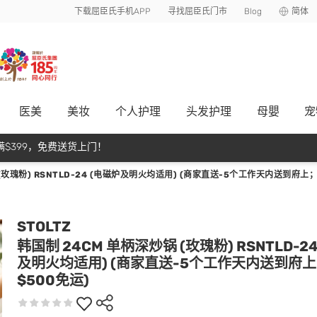
下载屈臣氏手机APP
寻找屈臣氏门市
Blog
简体
医美
美妆
个人护理
头发护理
母嬰
宠
$399，免费送货上门！
(玫瑰粉) RSNTLD-24 (电磁炉及明火均适用) (商家直送-5个工作天内送到府上；
STOLTZ
韩国制 24CM 单柄深炒锅 (玫瑰粉) RSNTLD-2
及明火均适用) (商家直送-5个工作天内送到府
$500免运)