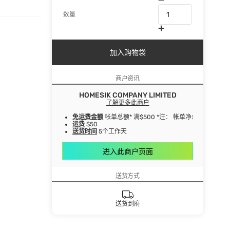
数量
加入购物袋
商户资讯
HOMESIK COMPANY LIMITED
了解更多此商户
免运费金额
帐单总额* 满$500 *注： 帐单净总额指扣
运费
$50
送货时间
5个工作天
进入此商户页面
送货方式
送货到府