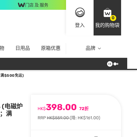
门店 及 服务
0
登入
我的购物袋
物
日用品
原箱优惠
品牌
满$500免运)
398.00
4 (电磁炉
HK$
72折
上；满
RRP
HK$559.00
(降: HK$161.00)