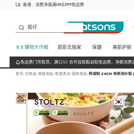
香港．消费净值满HK$399免运费
立即成为易赏钱会员尽享独家优惠
首次APP下单买满$450 输入 NEWAPP 即减$50
生蠔BB
屈仔
8.8 購物大作戰
屈臣氏独家
保健
美肌护肤
免运费门市取货，满$250 合作自取點自取免运费，净额消费满
首页
/
日用品
/
家庭用品
/
家居清洁/厨房用品
/
韩国制 24CM 单柄深炒锅 