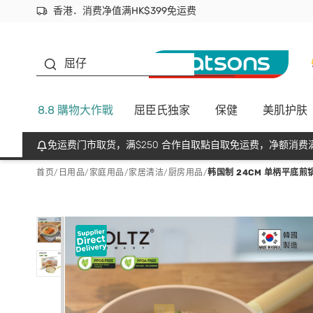
香港．消费净值满HK$399免运费
立即成为易赏钱会员尽享独家优惠
首次APP下单买满$450 输入 NEWAPP 即减$50
生蠔BB
屈仔
8.8 購物大作戰
屈臣氏独家
保健
美肌护肤
免运费门市取货，满$250 合作自取點自取免运费，净额消费满
首页
/
日用品
/
家庭用品
/
家居清洁/厨房用品
/
韩国制 24CM 单柄平底煎锅