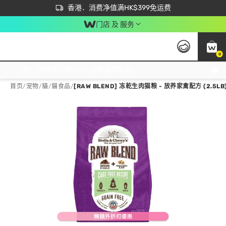
首次APP下单买满$450 输入 NEWAPP 即减$50
立即成为易赏钱会员尽享独家优惠
香港．消费净值满HK$399免运费
门店 及 服务
0
免运费门市取货，满$250 合作自取點自取免运费，净额消费满$399，免费送货上门！
首页
/
宠物
/
貓
/
貓食品
/
[RAW BLEND] 冻乾生肉猫粮 - 放养家禽配方 (2.5LB) 