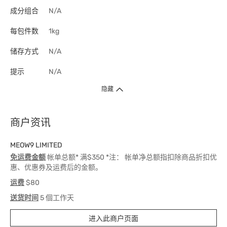
成分组合
N/A
每包件数
1kg
储存方式
N/A
提示
N/A
隐藏
商户资讯
MEOW9 LIMITED
免运费金额
帐单总额* 满$350 *注： 帐单净总额指扣除商品折扣优
惠、优惠券及运费后的金额。
运费
$80
送货时间
5 個工作天
进入此商户页面