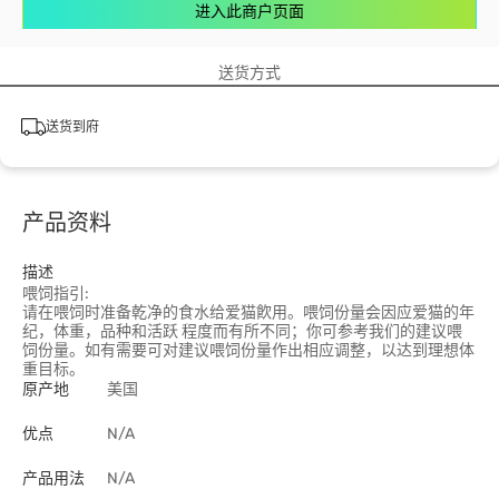
进入此商户页面
送货方式
送货到府
产品资料
描述
喂饲指引:
请在喂饲时准备乾净的食水给爱猫飮用。喂饲份量会因应爱猫的年
纪，体重，品种和活跃 程度而有所不同；你可参考我们的建议喂
饲份量。如有需要可对建议喂饲份量作出相应调整，以达到理想体
重目标。
原产地
美国
优点
N/A
产品用法
N/A