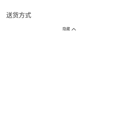
送货方式
1. 送货到府（受卫生署条例规管产品除外 ）
隐藏
订单总额淨值满$399免运费（商户直送产品除外），选取「特快送」并于早
上9点至下午7点下单，最快30分钟内送到​。
2. 门店取货（商户直送产品除外）
超过160间门市满$50免费店取，选取「特快门店取货」最快30分钟可取货。
3. 顺丰智能柜（受卫生署条例规管或商户直送产品除外）
买满$250免费顺丰智能柜自提点自取，服务范围包括香港岛、九龙、新界、
各大小屋邨、屋苑商场等。
4.内地跨境直邮
订单总净值满$500免运费。