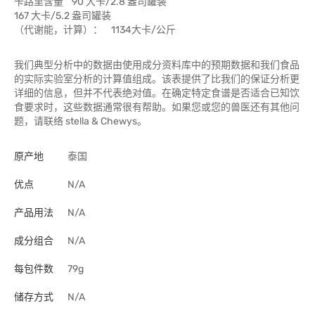
卡路里含量 90 大卡/2.8 盎司罐装
167 大卡/5.2 盎司罐装
（代谢能，计算）： 1134大卡/公斤
我们典型分析中的数据由使用成分资料库中的预期数据和我们食品
的实际实验室分析的计算值组成。该表提供了比我们的保证分析更
详细的信息，但并不代表绝对值。在确定特定食谱是否适合已知饮
食要求时，这些数据通常很有帮助。如果您或您的兽医还有其他问
题，请联络 stella & Chewys。
原产地
泰国
优点
N/A
产品用法
N/A
成分组合
N/A
每包件数
79g
储存方式
N/A