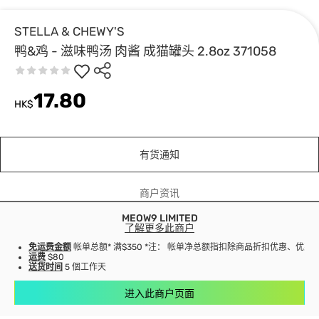
STELLA & CHEWY'S
鸭&鸡 - 滋味鸭汤 肉酱 成猫罐头 2.8oz 371058
17.80
HK$
有货通知
商户资讯
MEOW9 LIMITED
了解更多此商户
免运费金额
帐单总额* 满$350 *注： 帐单净总额指扣除商品折扣优惠、优
运费
$80
送货时间
5 個工作天
进入此商户页面