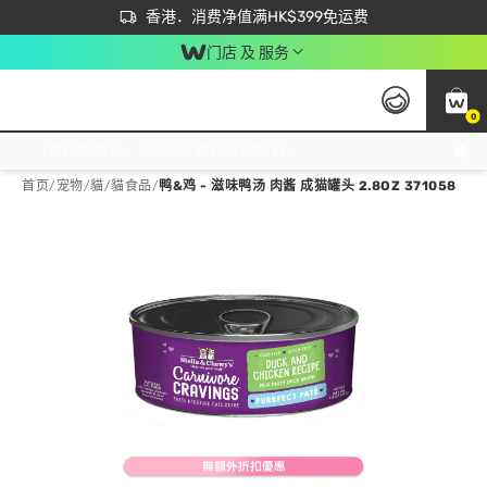
首次APP下单买满$450 输入 NEWAPP 即减$50
立即成为易赏钱会员尽享独家优惠
香港．消费净值满HK$399免运费
门店 及 服务
0
免运费门市取货，满$250 合作自取點自取免运费，净额消费满$399，免费送货上门！
首页
/
宠物
/
貓
/
貓食品
/
鸭&鸡 - 滋味鸭汤 肉酱 成猫罐头 2.8OZ 371058