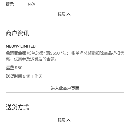
提示
N/A
隐藏
商户资讯
MEOW9 LIMITED
免运费金额
帐单总额* 满$350 *注： 帐单净总额指扣除商品折扣优
惠、优惠券及运费后的金额。
运费
$80
送货时间
5 個工作天
进入此商户页面
送货方式
1. 送货到府（受卫生署条例规管产品除外 ）
隐藏
订单总额淨值满$399免运费（商户直送产品除外），选取「特快送」并于早
上9点至下午7点下单，最快30分钟内送到​。