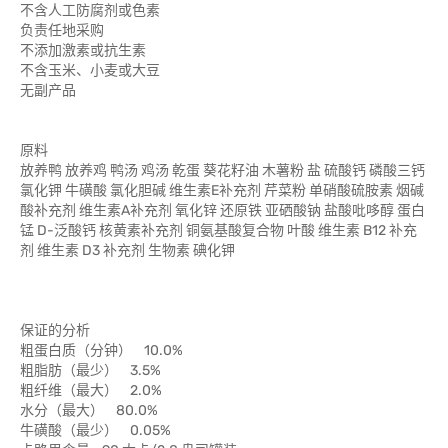
不含人工防腐剂或色素
负责任地采购
不添加激素或抗生素
不含玉米、小麦或大豆
无副产品
原料
放养鸭 放养鸡 鸭汤 鸡汤 乾蛋 葵花籽油 木薯粉 盐 硫酸钙 磷酸三钙
氯化钾 牛磺酸 氯化胆碱 维生素E补充剂 芹菜粉 单硝酸硫胺素 烟碱
酸补充剂 维生素A补充剂 氧化锌 还原铁 亚硒酸钠 盐酸吡哆醇 蛋白
锰 D-泛酸钙 核黄素补充剂 铜氨基酸复合物 叶酸 维生素 B12 补充
剂 维生素 D3 补充剂 生物素 碘化钾
保证的分析
粗蛋白质（分钟） 10.0%
粗脂肪（最少） 3.5%
粗纤维（最大） 2.0%
水分（最大） 80.0%
牛磺酸（最少） 0.05%