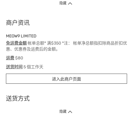
隐藏
商户资讯
MEOW9 LIMITED
免运费金额
帐单总额* 满$350 *注： 帐单净总额指扣除商品折扣优
惠、优惠券及运费后的金额。
运费
$80
送货时间
5 個工作天
进入此商户页面
送货方式
1. 送货到府（受卫生署条例规管产品除外 ）
隐藏
订单总额淨值满$399免运费（商户直送产品除外），选取「特快送」并于早
上9点至下午7点下单，最快30分钟内送到​。
2. 门店取货（商户直送产品除外）
超过160间门市满$50免费店取，选取「特快门店取货」最快30分钟可取货。