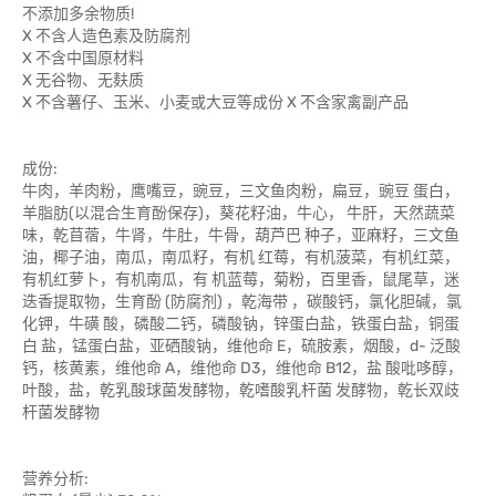
不添加多余物质!
X 不含人造色素及防腐剂
X 不含中国原材料
X 无谷物、无麸质
X 不含薯仔、玉米、小麦或大豆等成份 X 不含家禽副产品
成份:
牛肉，羊肉粉，鹰嘴豆，豌豆，三文鱼肉粉，扁豆，豌豆 蛋白，
羊脂肪(以混合生育酚保存)，葵花籽油，牛心， 牛肝，天然蔬菜
味，乾苜蓿，牛肾，牛肚，牛骨，葫芦巴 种子，亚麻籽，三文鱼
油，椰子油，南瓜，南瓜籽，有机 红莓，有机菠菜，有机红菜，
有机红萝卜，有机南瓜，有 机蓝莓，菊粉，百里香，鼠尾草，迷
迭香提取物，生育酚 (防腐剂) ，乾海带 ，碳酸钙，氯化胆碱，氯
化钾，牛磺 酸，磷酸二钙，磷酸钠，锌蛋白盐，铁蛋白盐，铜蛋
白 盐，锰蛋白盐，亚硒酸钠，维他命 E，硫胺素，烟酸，d- 泛酸
钙，核黄素，维他命 A，维他命 D3，维他命 B12，盐 酸吡哆醇，
叶酸，盐，乾乳酸球菌发酵物，乾嗜酸乳杆菌 发酵物，乾长双歧
杆菌发酵物
营养分析: