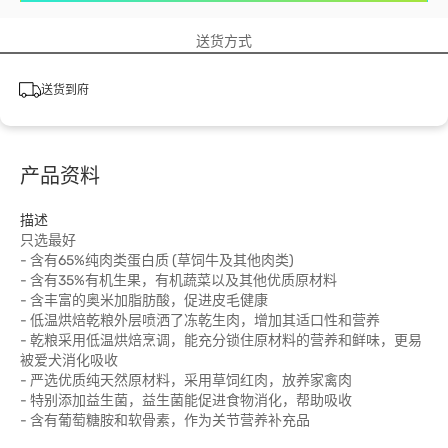
送货方式
送货到府
产品资料
描述
只选最好
- 含有65%纯肉类蛋白质 (草饲牛及其他肉类)
- 含有35%有机生果，有机蔬菜以及其他优质原材料
- 含丰富的奥米加脂肪酸，促进皮毛健康
- 低温烘焙乾粮外层喷洒了冻乾生肉，增加其适口性和营养
- 乾粮采用低温烘焙烹调，能充分锁住原材料的营养和鲜味，更易
被爱犬消化吸收
- 严选优质纯天然原材料，采用草饲红肉，放养家禽肉
- 特别添加益生菌，益生菌能促进食物消化，帮助吸收
- 含有葡萄糖胺和软骨素，作为关节营养补充品