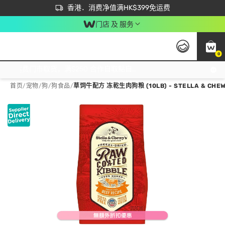
首次APP下单买满$450 输入 NEWAPP 即减$50
立即成为易赏钱会员尽享独家优惠
香港．消费净值满HK$399免运费
门店 及 服务
0
免运费门市取货，满$250 合作自取點自取免运费，净额消费满$399，免费送货上门！
首页
/
宠物
/
狗
/
狗食品
/
草饲牛配方 冻乾生肉狗粮 (10LB) - STELLA & CHEW