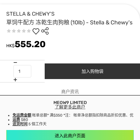
STELLA & CHEWY'S
草饲牛配方 冻乾生肉狗粮 (10lb) - Stella & Chewy's
555.20
HK$
加入购物袋
商户资讯
MEOW9 LIMITED
了解更多此商户
免运费金额
帐单总额* 满$350 *注： 帐单净总额指扣除商品折扣优惠、优
运费
$80
送货时间
5 個工作天
进入此商户页面