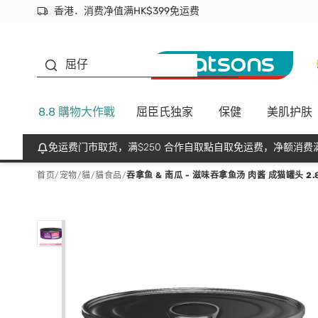
香港．消费净值满HK$399免运费
立即成为易赏钱会员尽享独家优惠
首次APP下单买满$450 输入 NEWAPP 即减$50
生蠔BB
屈仔
8.8 購物大作戰
屈臣氏独家
保健
美肌护肤
免运费门市取货，满$250 合作自取點自取免运费，净额消费满
首页
/
宠物
/
貓
/
貓食品
/
吞拿鱼 & 南瓜 - 滋味吞拿鱼汤 肉酱 成猫罐头 2.8