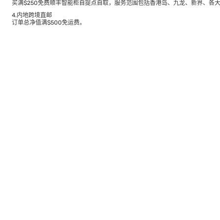
买满$250免费顺丰智能柜自提点自取，服务范围包括香港岛、九龙、新界、各
4.内地跨境直邮
订单总净值满$500免运费。