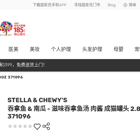
下载屈臣氏手机APP
寻找屈臣氏门市
Blog
简体
医美
美妆
个人护理
头发护理
母嬰
宠
$399，免费送货上门！
OZ 371096
STELLA & CHEWY'S
吞拿鱼 & 南瓜 - 滋味吞拿鱼汤 肉酱 成猫罐头 2.8
371096