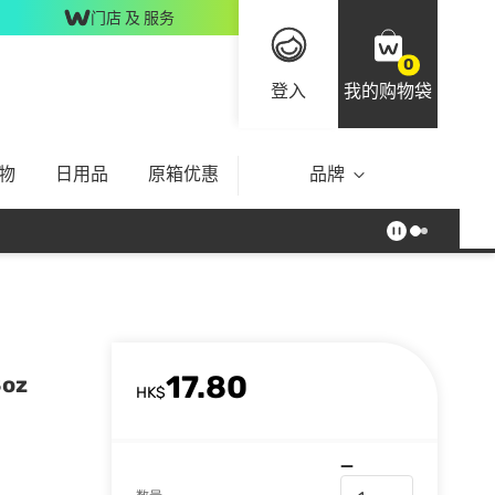
门店 及 服务
0
登入
我的购物袋
物
日用品
原箱优惠
品牌
17.80
oz
HK$