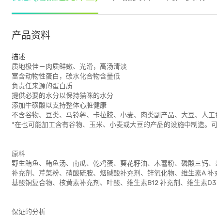
产品资料
描述
质地极佳－肉质鲜嫩、光滑，高汤清淡
富含动物性蛋白，碳水化合物含量低
负责任来源的蛋白质
提供必要的水分以保持猫咪的水分
添加牛磺酸以支持整体心脏健康
不含谷物、豆类、马铃薯、卡拉胶、小麦、肉类副产品、大豆、人工
*在也可能加工含有谷物、玉米、小麦或大豆的产品的设施中制造。
原料
野生鲔鱼、鲔鱼汤、南瓜、乾鸡蛋、葵花籽油、木薯粉、磷酸三钙、
补充剂、芹菜粉、硝酸硫胺、烟碱酸补充剂、锌氧化物、维生素A 补
基酸铜复合物、核黄素补充剂、叶酸、维生素B12 补充剂、维生素D
保证的分析