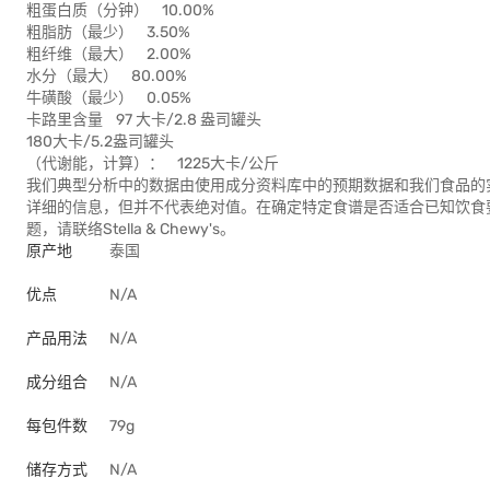
粗蛋白质（分钟） 10.00%
粗脂肪（最少） 3.50%
粗纤维（最大） 2.00%
水分（最大） 80.00%
牛磺酸（最少） 0.05%
卡路里含量 97 大卡/2.8 盎司罐头
180大卡/5.2盎司罐头
（代谢能，计算）： 1225大卡/公斤
我们典型分析中的数据由使用成分资料库中的预期数据和我们食品的
详细的信息，但并不代表绝对值。在确定特定食谱是否适合已知饮食
题，请联络Stella & Chewy's。
原产地
泰国
优点
N/A
产品用法
N/A
成分组合
N/A
每包件数
79g
储存方式
N/A