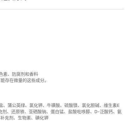
色素、防腐剂和香料
可能存在微量的这些成分。
盐、蒲公英绿、氯化钾、牛磺酸、硫酸镁、氯化胆碱、维生素E
充剂、还原铁、亚硒酸钠、蛋白锰、盐酸吡哆醇、D-泛酸钙、氨
3 补充剂、生物素、碘化钾