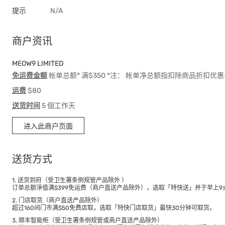
提示
N/A
商户资讯
MEOW9 LIMITED
免运费金额
帐单总额* 满$350 *注： 帐单净总额指扣除商品折扣
运费
$80
送货时间
5 個工作天
进入此商户页面
送货方式
1. 送货到府（受卫生署条例规管产品除外 ）
订单总额淨值满$399免运费（商户直送产品除外），选取「特快送」并于早上9点
2. 门店取货（商户直送产品除外）
超过160间门市满$50免费店取，选取「特快门店取货」最快30分钟可取货。
3. 顺丰智能柜（受卫生署条例规管或商户直送产品除外）