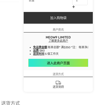
数量
加入购物袋
商户资讯
MEOW9 LIMITED
了解更多此商户
免运费金额
帐单总额* 满$350 *注： 帐单净总额指扣
运费
$80
送货时间
5 個工作天
进入此商户页面
送货方式
送货到府
送货方式