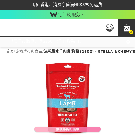
首次APP下单买满$450 输入 NEWAPP 即减$50
立即成为易赏钱会员尽享独家优惠
香港．消费净值满HK$399免运费
门店 及 服务
0
免运费门市取货，满$250 合作自取點自取免运费，净额消费满$399，免费送货上门！
首页
/
宠物
/
狗
/
狗食品
/
冻乾脱水羊肉饼 狗粮 (25OZ) - STELLA & CHEWY'