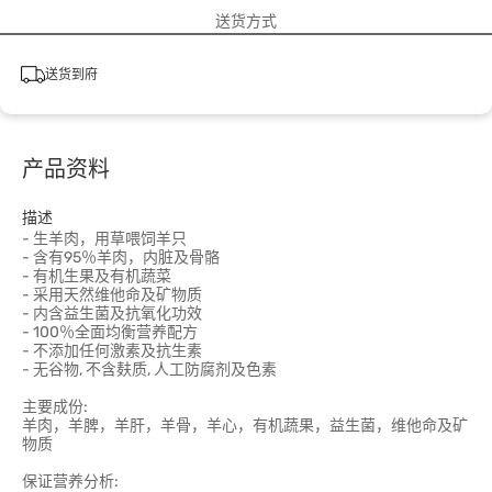
送货方式
送货到府
产品资料
描述
- 生羊肉，用草喂饲羊只
- 含有95％羊肉，内脏及骨骼
- 有机生果及有机蔬菜
- 采用天然维他命及矿物质
- 内含益生菌及抗氧化功效
- 100％全面均衡营养配方
- 不添加任何激素及抗生素
- 无谷物, 不含麸质, 人工防腐剂及色素
主要成份:
羊肉，羊脾，羊肝，羊骨，羊心，有机蔬果，益生菌，维他命及矿
物质
保证营养分析: