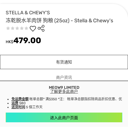
STELLA & CHEWY'S
冻乾脱水羊肉饼 狗粮 (25oz) - Stella & Chewy's
479.00
HK$
有货通知
商户资讯
MEOW9 LIMITED
了解更多此商户
免运费金额
帐单总额* 满$350 *注： 帐单净总额指扣除商品折扣优惠、优
运费
$80
送货时间
5 個工作天
进入此商户页面