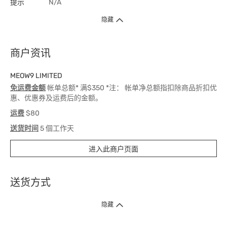
提示
N/A
隐藏
商户资讯
MEOW9 LIMITED
免运费金额
帐单总额* 满$350 *注： 帐单净总额指扣除商品折扣优
惠、优惠券及运费后的金额。
运费
$80
送货时间
5 個工作天
进入此商户页面
送货方式
1. 送货到府（受卫生署条例规管产品除外 ）
隐藏
订单总额淨值满$399免运费（商户直送产品除外），选取「特快送」并于早
上9点至下午7点下单，最快30分钟内送到​。