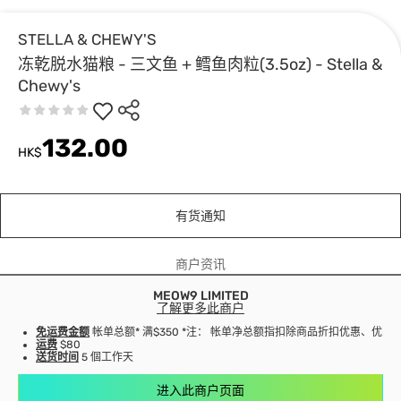
STELLA & CHEWY'S
冻乾脱水猫粮 - 三文鱼 + 鳕鱼肉粒(3.5oz) - Stella &
Chewy's
132.00
HK$
有货通知
商户资讯
MEOW9 LIMITED
了解更多此商户
免运费金额
帐单总额* 满$350 *注： 帐单净总额指扣除商品折扣优惠、优
运费
$80
送货时间
5 個工作天
进入此商户页面