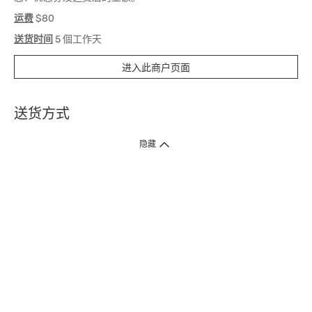
运费
$80
送货时间
5 個工作天
进入此商户页面
送货方式
1. 送货到府（受卫生署条例规管产品除外 ）
隐藏
订单总额淨值满$399免运费（商户直送产品除外），选取「特快送」并于早
上9点至下午7点下单，最快30分钟内送到​。
2. 门店取货（商户直送产品除外）
超过160间门市满$50免费店取，选取「特快门店取货」最快30分钟可取货。
3. 顺丰智能柜（受卫生署条例规管或商户直送产品除外）
买满$250免费顺丰智能柜自提点自取，服务范围包括香港岛、九龙、新界、
各大小屋邨、屋苑商场等。
4.内地跨境直邮
订单总净值满$500免运费。