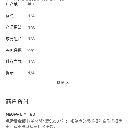
原产地
美国
优点
N/A
产品用法
N/A
成分组合
N/A
每包件数
99g
储存方式
N/A
提示
N/A
隐藏
商户资讯
MEOW9 LIMITED
免运费金额
帐单总额* 满$350 *注： 帐单净总额指扣除商品折扣优
惠、优惠券及运费后的金额。