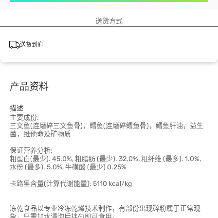
送货方式
送货到府
产品资料
描述
主要成份:
三文鱼(连磨碎三文鱼骨)，鳕鱼(连磨碎鳕鱼骨)，鳕鱼肝油，益生
菌，维他命及矿物质
保证营养分析:
粗蛋白(最少). 45.0%, 粗脂肪 (最少). 32.0%, 粗纤维 (最多). 1.0%,
水份 (最多). 5.0%, 牛磺酸 (最少) 0.25%
卡路里含量(计算代谢能量): 5110 kcal/kg
冻乾食品以专业冷冻乾燥技术制作，有部份出现碎粉属于正常现
象，只需加水浸泡后拌匀即可食用。