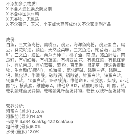
不添加多余物质!
X 不含人造色素及防腐剂
X 不含中国原材料
X 无谷物、无麸质
X 不含薯仔、玉米、小麦或大豆等成份 X 不含家禽副产品
成份:
白鱼，三文鱼肉粉，鹰嘴豆，豌豆，海洋鱼肉粉，豌豆蛋 白，扁
豆，葵花籽油，鲭鱼，天然蔬菜味，三文鱼油，乾 苜蓿，亚麻
籽，三文鱼，鳕鱼，葫芦巴种子，椰子油，南 瓜，鳕鱼肝油，南
瓜籽，有机红莓，有机菠菜，有机西兰 花，有机红菜，有机红萝
卜，有机南瓜，有机蓝莓，菊 粉，百里香，鼠尾草，迷迭香提取
物，生育酚(防腐剂) ， 乾海带 ，氯化胆碱，磷酸三钙，磷酸二
钙，氯化钾，牛磺 酸，碳酸钙，磷酸钠，锌蛋白盐，铁蛋白盐，
铜蛋白盐， 锰蛋白盐，亚硒酸钠，维他命 E，硫胺素，烟酸，d-泛
酸 钙，核黄素，维他命 A，维他命 B12，盐酸吡哆醇，叶 酸，盐，
乾乳酸球菌发酵物，乾嗜酸乳杆菌发酵物，乾长 双歧杆菌发酵物
营养分析:
粗蛋白 (最少) 35.0%
粗脂肪 (最少)14.5%
卡路里 3,684 Kcal/kg 432 Kcal/cup
粗纤维 (最多)5.0%
水份 (最多) 12.0%