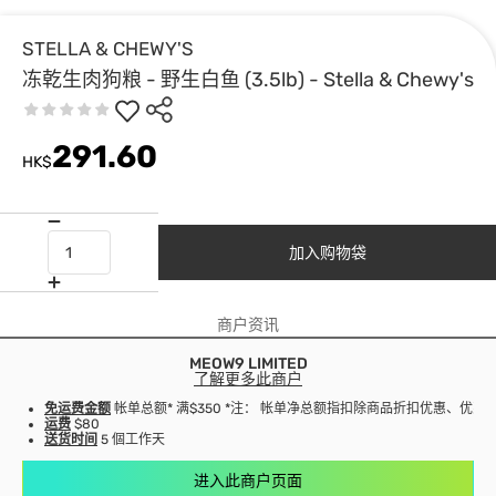
STELLA & CHEWY'S
冻乾生肉狗粮 - 野生白鱼 (3.5lb) - Stella & Chewy's
291.60
HK$
加入购物袋
商户资讯
MEOW9 LIMITED
了解更多此商户
免运费金额
帐单总额* 满$350 *注： 帐单净总额指扣除商品折扣优惠、优
运费
$80
送货时间
5 個工作天
进入此商户页面