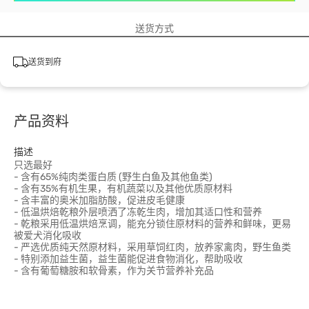
送货方式
送货到府
产品资料
描述
只选最好
- 含有65%纯肉类蛋白质 (野生白鱼及其他鱼类)
- 含有35%有机生果，有机蔬菜以及其他优质原材料
- 含丰富的奥米加脂肪酸，促进皮毛健康
- 低温烘焙乾粮外层喷洒了冻乾生肉，增加其适口性和营养
- 乾粮采用低温烘焙烹调，能充分锁住原材料的营养和鲜味，更易
被爱犬消化吸收
- 严选优质纯天然原材料，采用草饲红肉，放养家禽肉，野生鱼类
- 特别添加益生菌，益生菌能促进食物消化，帮助吸收
- 含有葡萄糖胺和软骨素，作为关节营养补充品