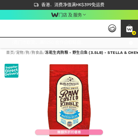
首次APP下单买满$450 输入 NEWAPP 即减$50
立即成为易赏钱会员尽享独家优惠
香港．消费净值满HK$399免运费
门店 及 服务
0
免运费门市取货，满$250 合作自取點自取免运费，净额消费满$399，免费送货上门！
首页
/
宠物
/
狗
/
狗食品
/
冻乾生肉狗粮 - 野生白鱼 (3.5LB) - STELLA & CHE