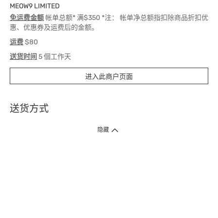
MEOW9 LIMITED
免运费金额
帐单总额* 满$350 *注： 帐单净总额指扣除商品折扣优
惠、优惠券及运费后的金额。
运费
$80
送货时间
5 個工作天
进入此商户页面
送货方式
1. 送货到府（受卫生署条例规管产品除外 ）
隐藏
订单总额淨值满$399免运费（商户直送产品除外），选取「特快送」并于早
上9点至下午7点下单，最快30分钟内送到​。
2. 门店取货（商户直送产品除外）
超过160间门市满$50免费店取，选取「特快门店取货」最快30分钟可取货。
3. 顺丰智能柜（受卫生署条例规管或商户直送产品除外）
买满$250免费顺丰智能柜自提点自取，服务范围包括香港岛、九龙、新界、
各大小屋邨、屋苑商场等。
4.内地跨境直邮
订单总净值满$500免运费。