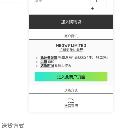
数量
加入购物袋
商户资讯
MEOW9 LIMITED
了解更多此商户
免运费金额
帐单总额* 满$350 *注： 帐单净总额指扣
运费
$80
送货时间
5 個工作天
进入此商户页面
送货方式
送货到府
送货方式