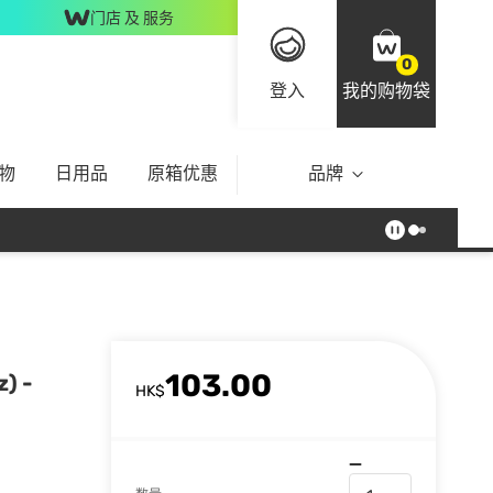
门店 及 服务
0
登入
我的购物袋
物
日用品
原箱优惠
品牌
103.00
) -
HK$