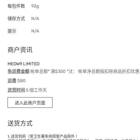
每包件数
92g
储存方式
N/A
提示
N/A
商户资讯
MEOW9 LIMITED
免运费金额
帐单总额* 满$350 *注： 帐单净总额指扣除商品折扣
运费
$80
送货时间
5 個工作天
进入此商户页面
送货方式
1. 送货到府（受卫生署条例规管产品除外 ）