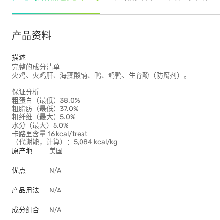
产品资料
描述
完整的成分清单
火鸡、火鸡肝、海藻酸钠、鸭、鹌鹑、生育酚（防腐剂）。
保证分析
粗蛋白（最低）38.0%
粗脂肪（最低）37.0%
粗纤维（最大）5.0%
水分（最大）5.0%
卡路里含量 16 kcal/treat
（代谢能，计算）：5,084 kcal/kg
原产地
美国
优点
N/A
产品用法
N/A
成分组合
N/A