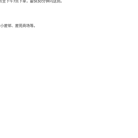
至下午7点下单，最快30分钟内送到​。
大小屋邨、屋苑商场等。