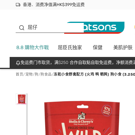
香港．消费净值满HK$399免运费
立即成为易赏钱会员尽享独家优惠
首次APP下单买满$450 输入 NEWAPP 即减$50
生蠔BB
屈仔
8.8 購物大作戰
屈臣氏独家
保健
美肌护肤
免运费门市取货，满$250 合作自取點自取免运费，净额消费满
首页
/
宠物
/
狗
/
狗食品
/
冻乾小食野禽配方 (火鸡 鸭 鹌鹑) 狗小食 (3.25OZ)