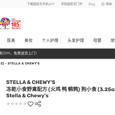
下载屈臣氏手机APP
寻找屈臣氏门市
Blog
简体
医美
美妆
个人护理
头发护理
母嬰
宠
$399，免费送货上门！
 - STELLA & CHEWY'S
STELLA & CHEWY'S
冻乾小食野禽配方 (火鸡 鸭 鹌鹑) 狗小食 (3.25oz
Stella & Chewy's