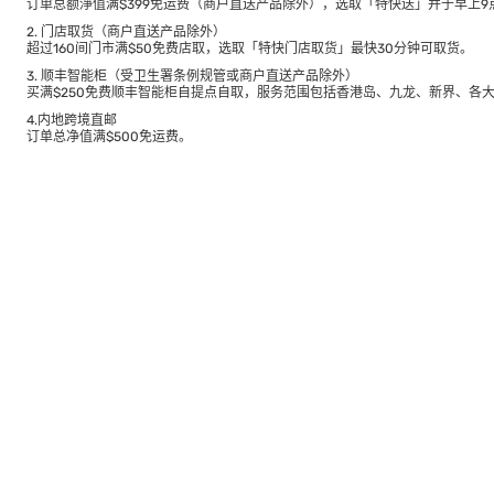
订单总额淨值满$399免运费（商户直送产品除外），选取「特快送」并于早上9点
2. 门店取货（商户直送产品除外）
超过160间门市满$50免费店取，选取「特快门店取货」最快30分钟可取货。
3. 顺丰智能柜（受卫生署条例规管或商户直送产品除外）
买满$250免费顺丰智能柜自提点自取，服务范围包括香港岛、九龙、新界、各
4.内地跨境直邮
订单总净值满$500免运费。