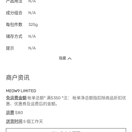
产品用法
N/A
成分组合
N/A
每包件数
325g
储存方式
N/A
提示
N/A
隐藏
商户资讯
MEOW9 LIMITED
免运费金额
帐单总额* 满$350 *注： 帐单净总额指扣除商品折扣优
惠、优惠券及运费后的金额。
运费
$80
送货时间
5 個工作天