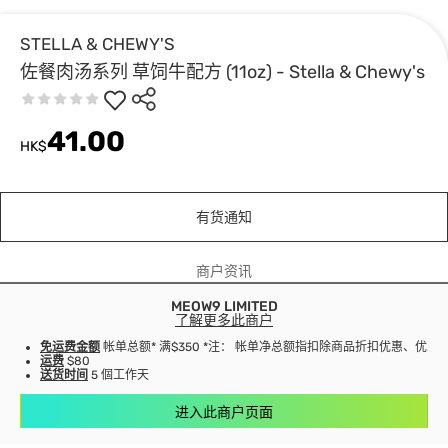
STELLA & CHEWY'S
佐餐肉汤系列 草饲牛配方 (11oz) - Stella & Chewy's
41.00
HK$
有货通知
商户资讯
MEOW9 LIMITED
了解更多此商户
免运费金额
帐单总额* 满$350 *注： 帐单净总额指扣除商品折扣优惠、优
运费
$80
送货时间
5 個工作天
进入此商户页面