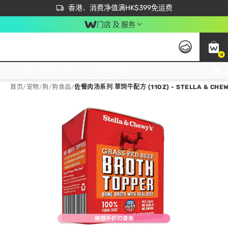
首次APP下单买满$450 输入 NEWAPP 即减$50
立即成为易赏钱会员尽享独家优惠
香港．消费净值满HK$399免运费
门店 及 服务
0
免运费门市取货，满$250 合作自取點自取免运费，净额消费满$399，免费送货上门！
首页
/
宠物
/
狗
/
狗食品
/
佐餐肉汤系列 草饲牛配方 (11OZ) - STELLA & CHEW