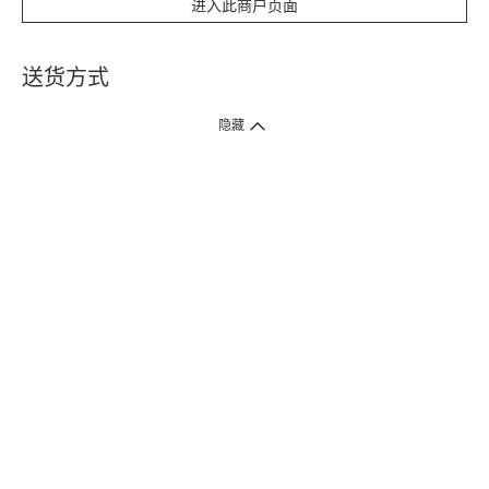
进入此商户页面
送货方式
1. 送货到府（受卫生署条例规管产品除外 ）
隐藏
订单总额淨值满$399免运费（商户直送产品除外），选取「特快送」并于早
上9点至下午7点下单，最快30分钟内送到​。
2. 门店取货（商户直送产品除外）
超过160间门市满$50免费店取，选取「特快门店取货」最快30分钟可取货。
3. 顺丰智能柜（受卫生署条例规管或商户直送产品除外）
买满$250免费顺丰智能柜自提点自取，服务范围包括香港岛、九龙、新界、
各大小屋邨、屋苑商场等。
4.内地跨境直邮
订单总净值满$500免运费。