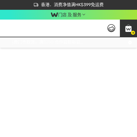
首次APP下单买满$450 输入 NEWAPP 即减$50
立即成为易赏钱会员尽享独家优惠
香港．消费净值满HK$399免运费
门店 及 服务
0
免运费门市取货，满$250 合作自取點自取免运费，净额消费满$399，免费送货上门！