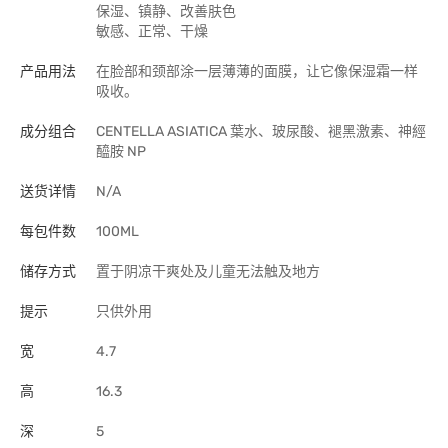
保湿、镇静、改善肤色
敏感、正常、干燥
产品用法
在脸部和颈部涂一层薄薄的面膜，让它像保湿霜一样
吸收。
成分组合
CENTELLA ASIATICA 葉水、玻尿酸、褪黑激素、神經
醯胺 NP
送货详情
N/A
每包件数
100ML
储存方式
置于阴凉干爽处及儿童无法触及地方
提示
只供外用
宽
4.7
高
16.3
深
5