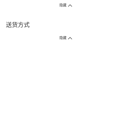
隐藏
送货方式
1. 送货到府（受卫生署条例规管产品除外 ）
隐藏
订单总额淨值满$399免运费（商户直送产品除外），选取「特快送」并于早
上9点至下午7点下单，最快30分钟内送到​。
2. 门店取货（商户直送产品除外）
超过160间门市满$50免费店取，选取「特快门店取货」最快30分钟可取货。
3. 顺丰智能柜（受卫生署条例规管或商户直送产品除外）
买满$250免费顺丰智能柜自提点自取，服务范围包括香港岛、九龙、新界、
各大小屋邨、屋苑商场等。
4.内地跨境直邮
订单总净值满$500免运费。