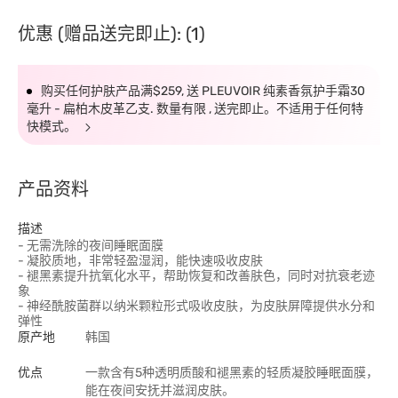
优惠 (赠品送完即止): (1)
购买任何护肤产品满$259, 送 PLEUVOIR 纯素香氛护手霜30
毫升 - 扁柏木皮革乙支. 数量有限 , 送完即止。不适用于任何特
快模式。
产品资料
描述
- 无需洗除的夜间睡眠面膜
- 凝胶质地，非常轻盈湿润，能快速吸收皮肤
- 褪黑素提升抗氧化水平，帮助恢复和改善肤色，同时对抗衰老迹
象
- 神经酰胺菌群以纳米颗粒形式吸收皮肤，为皮肤屏障提供水分和
弹性
原产地
韩国
优点
一款含有5种透明质酸和褪黑素的轻质凝胶睡眠面膜，
能在夜间安抚并滋润皮肤。