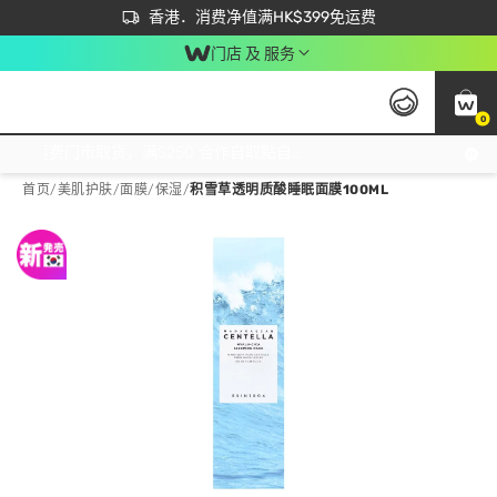
首次APP下单买满$450 输入 NEWAPP 即减$50
立即成为易赏钱会员尽享独家优惠
香港．消费净值满HK$399免运费
门店 及 服务
0
免运费门市取货，满$250 合作自取點自取免运费，净额消费满$399，免费送货上门！
首页
/
美肌护肤
/
面膜
/
保湿
/
积雪草透明质酸睡眠面膜100ML