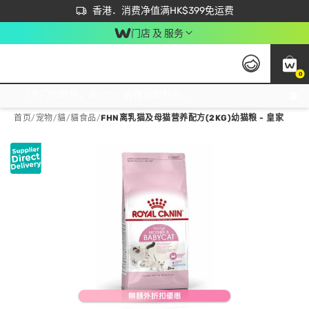
首次APP下单买满$450 输入 NEWAPP 即减$50
立即成为易赏钱会员尽享独家优惠
香港．消费净值满HK$399免运费
门店 及 服务
0
免运费门市取货，满$250 合作自取點自取免运费，净额消费满$399，免费送货上门！
首页
/
宠物
/
貓
/
貓食品
/
FHN离乳猫及母猫营养配方(2KG)幼猫粮 - 皇家