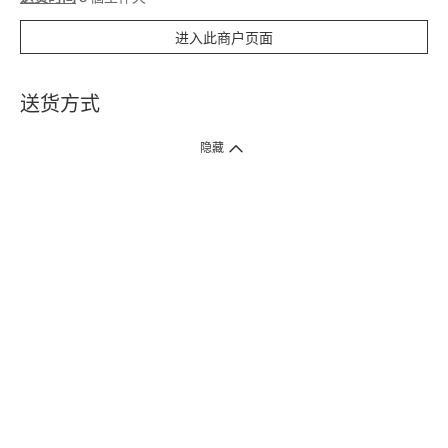
进入此商户页面
送货方式
1. 送货到府（受卫生署条例规管产品除外 ）
隐藏
订单总额淨值满$399免运费（商户直送产品除外），选取「特快送」并于早
上9点至下午7点下单，最快30分钟内送到​。
2. 门店取货（商户直送产品除外）
超过160间门市满$50免费店取，选取「特快门店取货」最快30分钟可取货。
3. 顺丰智能柜（受卫生署条例规管或商户直送产品除外）
买满$250免费顺丰智能柜自提点自取，服务范围包括香港岛、九龙、新界、
各大小屋邨、屋苑商场等。
4.内地跨境直邮
订单总净值满$500免运费。