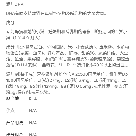
添加DHA
DHA有助支持幼猫在母猫怀孕期及哺乳期的大脑发育。
成分
专为母猫和她的小猫 - 妊娠期和哺乳期的母猫- 断奶期间的 1 岁小
猫（1 至 4 个月大）
成分: 脱水禽肉蛋白、动物脂肪、米、小麦麸质*、玉米粉、水解动
物蛋白(家禽、鱼肉)、酵母产品、矿物、甜菜浆、蔬菜纤维、大豆
油、鱼油、果寡糖、水解酵母(甘露寡糖及3 -葡聚糖来源)、裂殖壶
藻油( D H A来源)、金盏花。*L.I.P. :严选消化率90 %以上的蛋白质
添加剂(每千克) :营养添加剂 维他命A 25500国际单位、维生素D3
1000国际单位、El (铁) 37mg、E2 (碘) 37mg、EL (铜) 11mg、E5
(锰) 48mg、E6 (锌) 129mg、E8 ( 硒) 0 05mg ;技术性添加剂:沸石
粉5g ;保存剂:抗氧化物。
原产地
韩国
优点
N/A
产品用法
N/A
成分组合
N/A