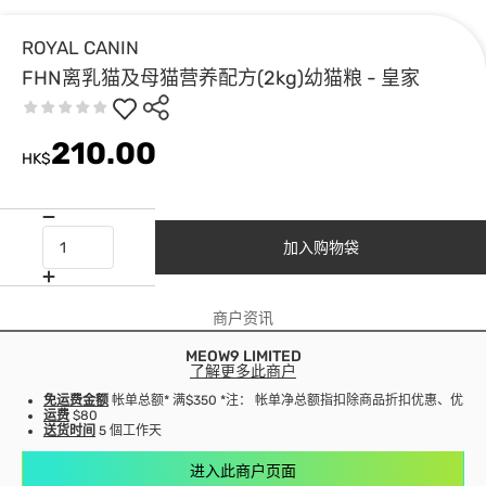
ROYAL CANIN
FHN离乳猫及母猫营养配方(2kg)幼猫粮 - 皇家
210.00
HK$
加入购物袋
商户资讯
MEOW9 LIMITED
了解更多此商户
免运费金额
帐单总额* 满$350 *注： 帐单净总额指扣除商品折扣优惠、优
运费
$80
送货时间
5 個工作天
进入此商户页面