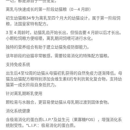
一切，都是源自于一份宠爱。
离乳与快速成长的第一阶段幼猫粮（0－4 月龄）
初生幼猫粮34专为离乳至四个月大的幼猫设计，属于第一阶段饲
粮，法国皇家特有配方。
3 至 4 周龄时，幼猫乳齿开始长出，但恒齿要 4 月龄以后才长出。
小颗粒饲粮方便咀嚼，离乳期间饲喂可进行水化。
独特的营养组合有助于建立幼猫免疫防御能力。
该年龄段的幼猫非常敏感，需要较易消化的特殊配方猫粮。
支持免疫系统
出生后4至12周的幼猫从母猫初乳获得的自然免疫力逐渐降低。母
猫及幼猫配方粮特别添加含维生素E的专利抗氧化复合物，支持幼
猫第一成长阶段自身抵抗力。
针对离乳期断乳使用
颗粒易与水融合，更容易使幼猫从母乳期过渡到固体食物。
消化系统健康
含极易消化的蛋白质L.I.P.*及益生元（果寡糖FOS），增强消化系
统耐受性。*L.I.P.：极易消化的蛋白质。