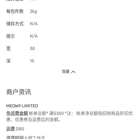
每包件数
2kg
储存方式
N/A
提示
N/A
宽
30
深
15
隐藏
商户资讯
MEOW9 LIMITED
免运费金额
帐单总额* 满$350 *注： 帐单净总额指扣除商品折扣优
惠、优惠券及运费后的金额。
运费
$80
送货时间
5 個工作天