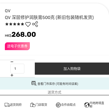
QV
QV 深层修护润肤膏500克 (新旧包装随机发货)
268.00
HK$
送电子优惠券
加入购物袋
查看门市库存 (可能有时间误差)
送货方式
内地跨境直
送货到府
门店取货
合作自取点
邮