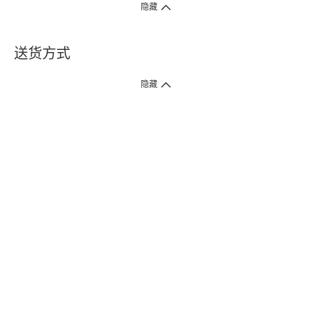
隐藏
送货方式
1. 送货到府（受卫生署条例规管产品除外 ）
隐藏
订单总额淨值满$399免运费（商户直送产品除外），选取「特快送」并于早
上9点至下午7点下单，最快30分钟内送到​。
2. 门店取货（商户直送产品除外）
超过160间门市满$50免费店取，选取「特快门店取货」最快30分钟可取货。
3. 顺丰智能柜（受卫生署条例规管或商户直送产品除外）
买满$250免费顺丰智能柜自提点自取，服务范围包括香港岛、九龙、新界、
各大小屋邨、屋苑商场等。
4.内地跨境直邮
订单总净值满$500免运费。