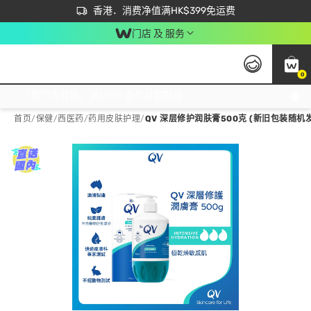
首次APP下单买满$450 输入 NEWAPP 即减$50
立即成为易赏钱会员尽享独家优惠
香港．消费净值满HK$399免运费
门店 及 服务
0
免运费门市取货，满$250 合作自取點自取免运费，净额消费满$399，免费送货上门！
首页
/
保健
/
西医药
/
药用皮肤护理
/
QV 深层修护润肤膏500克 (新旧包装随机