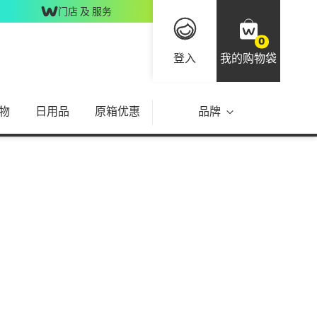
门店 及 服务
0
登入
我的购物袋
物
日用品
原箱优惠
品牌