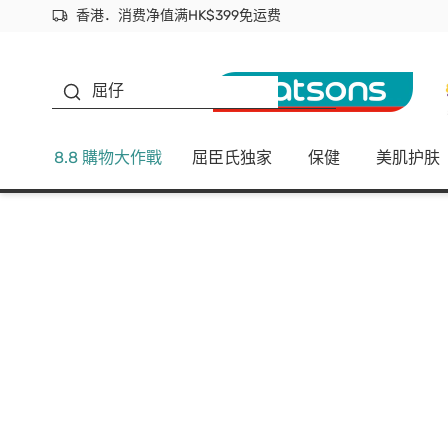
香港．消费净值满HK$399免运费
立即成为易赏钱会员尽享独家优惠
首次APP下单买满$450 输入 NEWAPP 即减$50
生蠔BB
屈仔
8.8 購物大作戰
屈臣氏独家
保健
美肌护肤