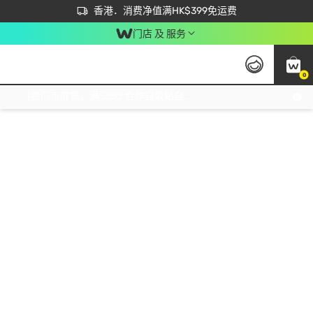
首次APP下单买满$450 输入 NEWAPP 即减$50
立即成为易赏钱会员尽享独家优惠
香港．消费净值满HK$399免运费
门店 及 服务
0
免运费门市取货，满$250 合作自取點自取免运费，净额消费满$399，免费送货上门！