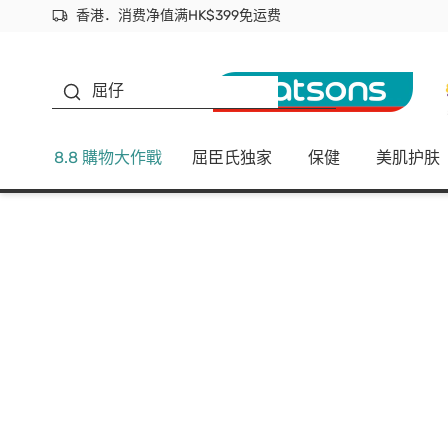
香港．消费净值满HK$399免运费
立即成为易赏钱会员尽享独家优惠
首次APP下单买满$450 输入 NEWAPP 即减$50
生蠔BB
屈仔
8.8 購物大作戰
屈臣氏独家
保健
美肌护肤