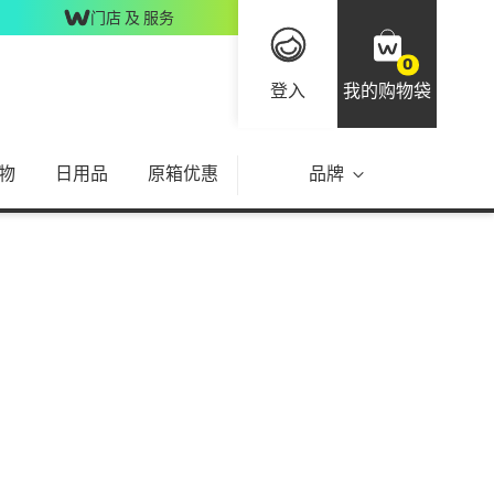
门店 及 服务
0
登入
我的购物袋
物
日用品
原箱优惠
品牌