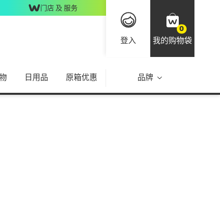
门店 及 服务
0
登入
我的购物袋
物
日用品
原箱优惠
品牌