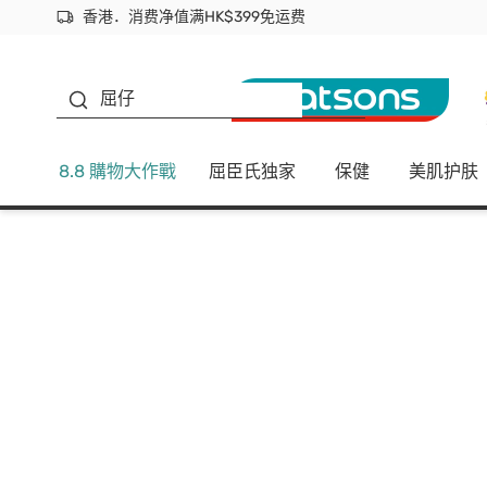
香港．消费净值满HK$399免运费
立即成为易赏钱会员尽享独家优惠
首次APP下单买满$450 输入 NEWAPP 即减$50
生蠔BB
屈仔
8.8 購物大作戰
屈臣氏独家
保健
美肌护肤