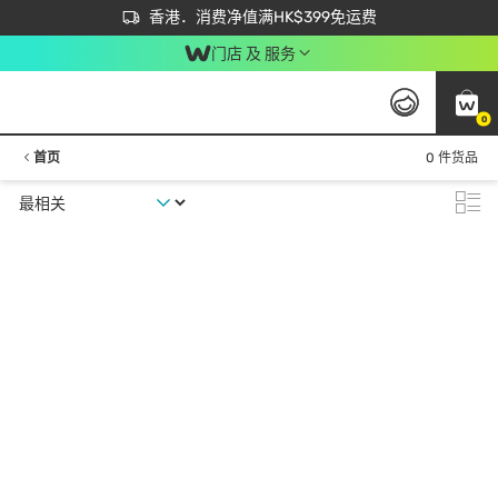
首次APP下单买满$450 输入 NEWAPP 即减$50
立即成为易赏钱会员尽享独家优惠
香港．消费净值满HK$399免运费
门店 及 服务
0
首页
0 件货品