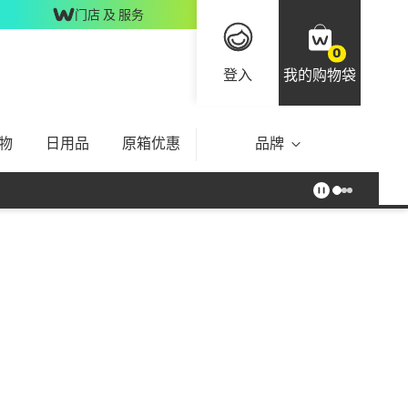
门店 及 服务
0
登入
我的购物袋
物
日用品
原箱优惠
品牌