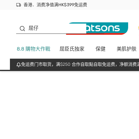
香港．消费净值满HK$399免运费
立即成为易赏钱会员尽享独家优惠
首次APP下单买满$450 输入 NEWAPP 即减$50
生蠔BB
屈仔
8.8 購物大作戰
屈臣氏独家
保健
美肌护肤
免运费门市取货，满$250 合作自取點自取免运费，净额消费满