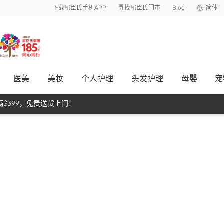
下载屈臣氏手机APP
寻找屈臣氏门市
Blog
简体
医美
美妆
个人护理
头发护理
母嬰
宠
$399，免费送货上门！