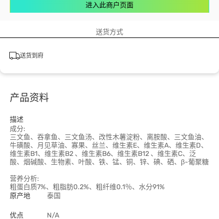
进入此商户页面
送货方式
送货到府
产品资料
描述
成分:
三文鱼、吞拿鱼、三文鱼汤、改性木薯淀粉、离胺酸、三文鱼油、
牛磺酸、月见草油、寡果、丝兰、维生素E、维生素A、维生素D、
维生素B1、维生素B2 、维生素B6、维生素B12 、维生素C、泛
酸、烟碱酸、生物素、叶酸、铁、锰、铜、锌、碘、硒、β-葡聚糖
营养分析:
粗蛋白质7%、粗脂肪0.2%、粗纤维0.1％、水分91%
原产地
泰国
优点
N/A