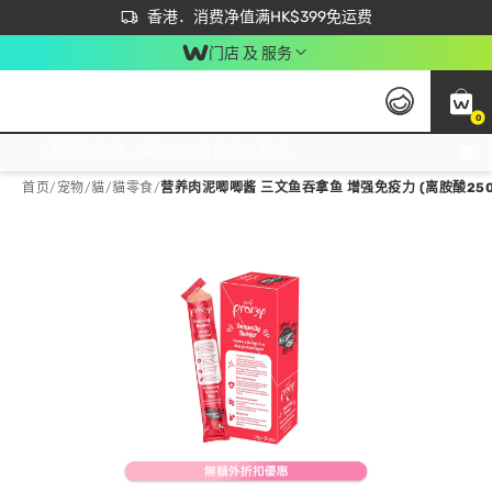
首次APP下单买满$450 输入 NEWAPP 即减$50
立即成为易赏钱会员尽享独家优惠
香港．消费净值满HK$399免运费
门店 及 服务
0
免运费门市取货，满$250 合作自取點自取免运费，净额消费满$399，免费送货上门！
首页
/
宠物
/
貓
/
貓零食
/
营养肉泥唧唧酱 三文鱼吞拿鱼 增强免疫力 (离胺酸250MG