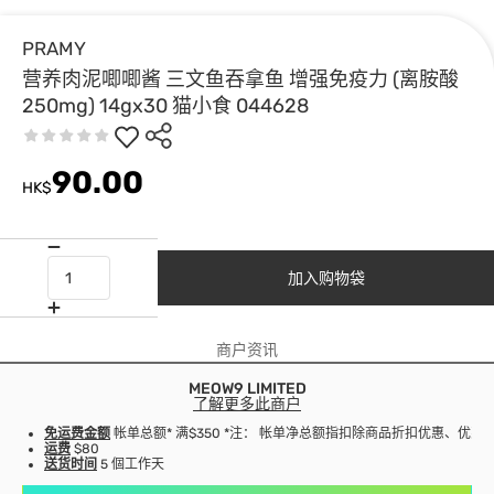
PRAMY
营养肉泥唧唧酱 三文鱼吞拿鱼 增强免疫力 (离胺酸
250mg) 14gx30 猫小食 044628
90.00
HK$
加入购物袋
商户资讯
MEOW9 LIMITED
了解更多此商户
免运费金额
帐单总额* 满$350 *注： 帐单净总额指扣除商品折扣优惠、优
运费
$80
送货时间
5 個工作天