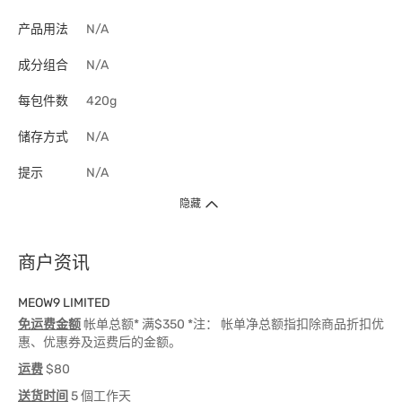
产品用法
N/A
成分组合
N/A
每包件数
420g
储存方式
N/A
提示
N/A
隐藏
商户资讯
MEOW9 LIMITED
免运费金额
帐单总额* 满$350 *注： 帐单净总额指扣除商品折扣优
惠、优惠券及运费后的金额。
运费
$80
送货时间
5 個工作天